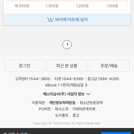
18,500원
1,300원
1,200원
1,100원
바이백 카트에 넣기
1
로그인
최근 본 상품
주문/배송
고객센터 1544-3800
티켓 1544-6399
중고샵 1566-4295
eBook 1:1문의/채팅상담
예스이십사(주) 사업자 정보
이용약관
개인정보처리방침
청소년보호정책
PC버전
회사소개
거래처관계자께
도서홍보
광고
Copyright © YES24 Corp. All Rights Reserved.
MATOM9