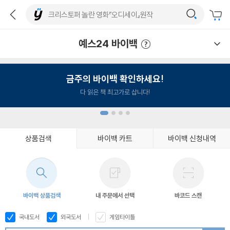
예스24 바이백
예스24 바이백 이용안내
금주의 바이백 확인하세요!
다 읽은 책 최고가로 삽니다!
상품검색
바이백 카트
바이백 신청내역
1
2
3
4
바이백 상품검색
내 주문에서 선택
바코드 스캔
국내도서
외국도서
게임타이틀