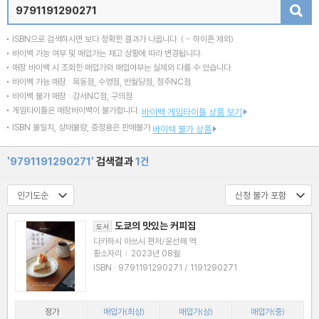
검색
ISBN으로 검색하시면 보다 정확한 결과가 나옵니다.
( - 하이픈 제외)
바이백 가능 여부 및 매입가는 재고 상황에 따라 변경됩니다.
매장 바이백 시 조회한 매입가와 매입여부는 실제와 다를 수 있습니다.
바이백 가능 매장 : 목동점, 수영점, 반월당점, 청주NC점
바이백 불가 매장 : 강서NC점, 구의점
게임타이틀은 매장바이백이 불가합니다.
바이백 게임타이틀 상품 보기
ISBN 불일치, 상태불량, 증정용은 판매불가
바이백 불가 상품
'9791191290271'
검색결과
1건
도쿄의 맛있는 커피집
도서
다카하시 아쓰시 편저/윤선해 역
황소자리
|
2023년 08월
ISBN : 9791191290271 / 1191290271
정가
매입가(최상)
매입가(상)
매입가(중)