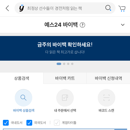
예스24 바이백
예스24 바이백 이용안내
금주의 바이백 확인하세요!
다 읽은 책 최고가로 삽니다!
상품검색
바이백 카트
바이백 신청내역
1
2
3
4
바이백 상품검색
내 주문에서 선택
바코드 스캔
국내도서
외국도서
게임타이틀