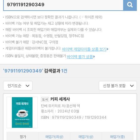
검색
ISBN으로 검색하시면 보다 정확한 결과가 나옵니다.
( - 하이픈 제외)
바이백 가능 여부 및 매입가는 재고 상황에 따라 변경됩니다.
매장 바이백 시 조회한 매입가와 매입여부는 실제와 다를 수 있습니다.
바이백 가능 매장 : 목동점, 수영점, 반월당점, 청주NC점
바이백 불가 매장 : 강서NC점, 구의점
게임타이틀은 매장바이백이 불가합니다.
바이백 게임타이틀 상품 보기
ISBN 불일치, 상태불량, 증정용은 판매불가
바이백 불가 상품
'9791191290349'
검색결과
1건
커피 세계사
도서
탄베 유키히로 저/윤선해 역
황소자리
|
2024년 03월
ISBN : 9791191290349 / 1191290344
정가
매입가(최상)
매입가(상)
매입가(중)