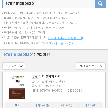
검색
ISBN으로 검색하시면 보다 정확한 결과가 나옵니다.
( - 하이픈 제외)
바이백 가능 여부 및 매입가는 재고 상황에 따라 변경됩니다.
매장 바이백 시 조회한 매입가와 매입여부는 실제와 다를 수 있습니다.
바이백 가능 매장 : 목동점, 수영점, 반월당점, 청주NC점
바이백 불가 매장 : 강서NC점, 구의점
게임타이틀은 매장바이백이 불가합니다.
바이백 게임타이틀 상품 보기
ISBN 불일치, 상태불량, 증정용은 판매불가
바이백 불가 상품
'9791191290530'
검색결과
1건
커피 철학과 과학
도서
호리구치 토시히데 저/윤선해 역
황소자리
|
2026년 04월
ISBN : 9791191290530 / 1191290530
정가
매입가(최상)
매입가(상)
매입가(중)