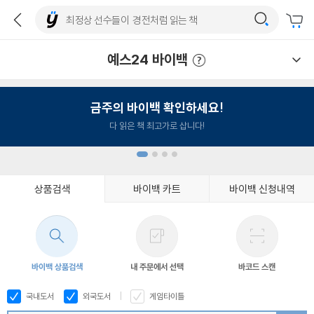
예스24 바이백
예스24 바이백 이용안내
금주의 바이백 확인하세요!
다 읽은 책 최고가로 삽니다!
상품검색
바이백 카트
바이백 신청내역
1
2
3
4
바이백 상품검색
내 주문에서 선택
바코드 스캔
국내도서
외국도서
게임타이틀