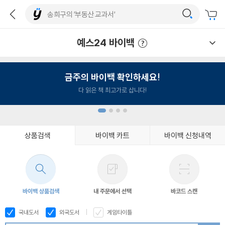
예스24 바이백
예스24 바이백 이용안내
금주의 바이백 확인하세요!
다 읽은 책 최고가로 삽니다!
상품검색
바이백 카트
바이백 신청내역
1
2
3
4
바이백 상품검색
내 주문에서 선택
바코드 스캔
국내도서
외국도서
게임타이틀