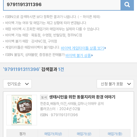
검색
ISBN으로 검색하시면 보다 정확한 결과가 나옵니다.
( - 하이픈 제외)
바이백 가능 여부 및 매입가는 재고 상황에 따라 변경됩니다.
매장 바이백 시 조회한 매입가와 매입여부는 실제와 다를 수 있습니다.
바이백 가능 매장 : 목동점, 수영점, 반월당점, 청주NC점
바이백 불가 매장 : 강서NC점, 구의점
게임타이틀은 매장바이백이 불가합니다.
바이백 게임타이틀 상품 보기
ISBN 불일치, 상태불량, 증정용은 판매불가
바이백 불가 상품
'9791191311396'
검색결과
1건
생태시민을 위한 동물지리와 환경 이야기
도서
한준호,배동하,이건,서태동,김하나,이태우 공저
롤러코스터
|
2024년 02월
ISBN : 9791191311396
정가
매입가(최상)
매입가(상)
매입가(중)