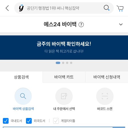
예스24 바이백
예스24 바이백 이용안내
금주의 바이백 확인하세요!
다 읽은 책 최고가로 삽니다!
상품검색
바이백 카트
바이백 신청내역
1
2
3
4
바이백 상품검색
내 주문에서 선택
바코드 스캔
국내도서
외국도서
게임타이틀