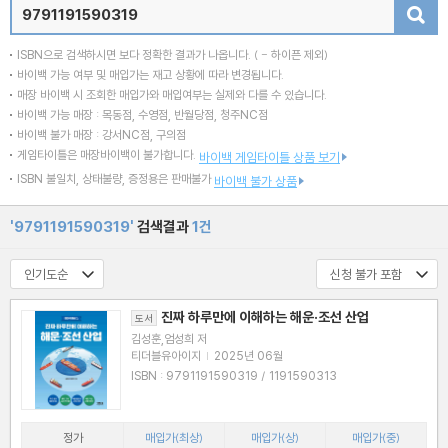
검색
ISBN으로 검색하시면 보다 정확한 결과가 나옵니다.
( - 하이픈 제외)
바이백 가능 여부 및 매입가는 재고 상황에 따라 변경됩니다.
매장 바이백 시 조회한 매입가와 매입여부는 실제와 다를 수 있습니다.
바이백 가능 매장 : 목동점, 수영점, 반월당점, 청주NC점
바이백 불가 매장 : 강서NC점, 구의점
게임타이틀은 매장바이백이 불가합니다.
바이백 게임타이틀 상품 보기
ISBN 불일치, 상태불량, 증정용은 판매불가
바이백 불가 상품
'9791191590319'
검색결과
1건
진짜 하루만에 이해하는 해운·조선 산업
도서
김성훈,엄성희 저
티더블유아이지
|
2025년 06월
ISBN : 9791191590319 / 1191590313
정가
매입가(최상)
매입가(상)
매입가(중)