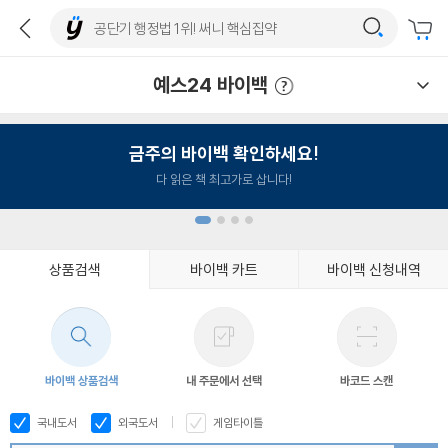
예스24 바이백
예스24 바이백 이용안내
금주의 바이백 확인하세요!
다 읽은 책 최고가로 삽니다!
상품검색
바이백 카트
바이백 신청내역
1
2
3
4
바이백 상품검색
내 주문에서 선택
바코드 스캔
국내도서
외국도서
게임타이틀