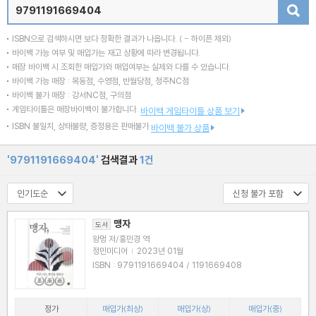
검색
ISBN으로 검색하시면 보다 정확한 결과가 나옵니다.
( - 하이픈 제외)
바이백 가능 여부 및 매입가는 재고 상황에 따라 변경됩니다.
매장 바이백 시 조회한 매입가와 매입여부는 실제와 다를 수 있습니다.
바이백 가능 매장 : 목동점, 수영점, 반월당점, 청주NC점
바이백 불가 매장 : 강서NC점, 구의점
게임타이틀은 매장바이백이 불가합니다.
바이백 게임타이틀 상품 보기
ISBN 불일치, 상태불량, 증정용은 판매불가
바이백 불가 상품
'9791191669404'
검색결과
1건
맹자
도서
왕멍 저/홍민경 역
정민미디어
|
2023년 01월
ISBN : 9791191669404 / 1191669408
정가
매입가(최상)
매입가(상)
매입가(중)