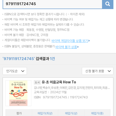
검색
ISBN으로 검색하시면 보다 정확한 결과가 나옵니다.
( - 하이픈 제외)
바이백 가능 여부 및 매입가는 재고 상황에 따라 변경됩니다.
매장 바이백 시 조회한 매입가와 매입여부는 실제와 다를 수 있습니다.
바이백 가능 매장 : 목동점, 수영점, 반월당점, 청주NC점
바이백 불가 매장 : 강서NC점, 구의점
게임타이틀은 매장바이백이 불가합니다.
바이백 게임타이틀 상품 보기
ISBN 불일치, 상태불량, 증정용은 판매불가
바이백 불가 상품
'9791191724745'
검색결과
1건
유·초 이음교육 How To
도서
김나영,백송이,유성훈,이예린,김민경,김지영,전원미,최미화,최윤미
저
교육과실천
|
2024년 11월
ISBN : 9791191724745 / 1191724743
정가
매입가(최상)
매입가(상)
매입가(중)