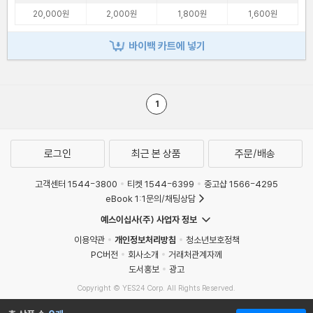
20,000원
2,000원
1,800원
1,600원
바이백 카트에 넣기
1
로그인
최근 본 상품
주문/배송
고객센터 1544-3800
티켓 1544-6399
중고샵 1566-4295
eBook 1:1문의/채팅상담
예스이십사(주) 사업자 정보
이용약관
개인정보처리방침
청소년보호정책
PC버전
회사소개
거래처관계자께
도서홍보
광고
Copyright © YES24 Corp. All Rights Reserved.
MATOM5