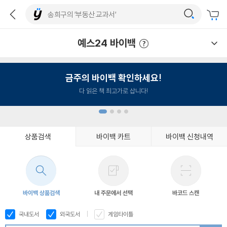
예스24 바이백
예스24 바이백 이용안내
금주의 바이백 확인하세요!
다 읽은 책 최고가로 삽니다!
상품검색
바이백 카트
바이백 신청내역
1
2
3
4
바이백 상품검색
내 주문에서 선택
바코드 스캔
국내도서
외국도서
게임타이틀