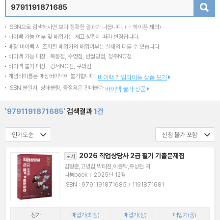
검색
ISBN으로 검색하시면 보다 정확한 결과가 나옵니다.
( - 하이픈 제외)
바이백 가능 여부 및 매입가는 재고 상황에 따라 변경됩니다.
매장 바이백 시 조회한 매입가와 매입여부는 실제와 다를 수 있습니다.
바이백 가능 매장 : 목동점, 수영점, 반월당점, 청주NC점
바이백 불가 매장 : 강서NC점, 구의점
게임타이틀은 매장바이백이 불가합니다.
바이백 게임타이틀 상품 보기
ISBN 불일치, 상태불량, 증정용은 판매불가
바이백 불가 상품
'9791191871685'
검색결과
1건
2026 직업상담사 2급 필기 기출문제집
도서
김형준,고병갑,박태천,이윤탁,유상현 저
나눔book
|
2025년 12월
ISBN : 9791191871685 / 1191871681
정가
매입가(최상)
매입가(상)
매입가(중)