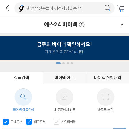
예스24 바이백
예스24 바이백 이용안내
금주의 바이백 확인하세요!
다 읽은 책 최고가로 삽니다!
상품검색
바이백 카트
바이백 신청내역
1
2
3
4
바이백 상품검색
내 주문에서 선택
바코드 스캔
국내도서
외국도서
게임타이틀