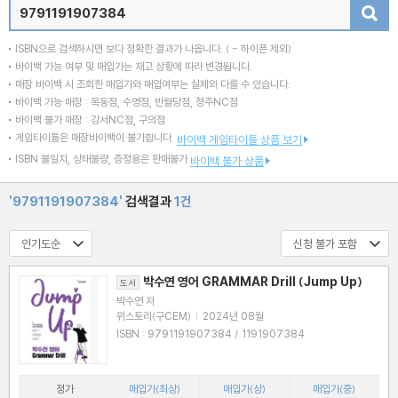
검색
ISBN으로 검색하시면 보다 정확한 결과가 나옵니다.
( - 하이픈 제외)
바이백 가능 여부 및 매입가는 재고 상황에 따라 변경됩니다.
매장 바이백 시 조회한 매입가와 매입여부는 실제와 다를 수 있습니다.
바이백 가능 매장 : 목동점, 수영점, 반월당점, 청주NC점
바이백 불가 매장 : 강서NC점, 구의점
게임타이틀은 매장바이백이 불가합니다.
바이백 게임타이틀 상품 보기
ISBN 불일치, 상태불량, 증정용은 판매불가
바이백 불가 상품
'9791191907384'
검색결과
1건
박수연 영어 GRAMMAR Drill (Jump Up)
도서
박수연 저
위스토리(구CEM)
|
2024년 08월
ISBN : 9791191907384 / 1191907384
정가
매입가(최상)
매입가(상)
매입가(중)