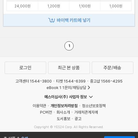
24,000원
1,200원
1,100원
1,000원
바이백 카트에 넣기
1
로그인
최근 본 상품
주문/배송
고객센터 1544-3800
티켓 1544-6399
중고샵 1566-4295
eBook 1:1문의/채팅상담
예스이십사(주) 사업자 정보
이용약관
개인정보처리방침
청소년보호정책
PC버전
회사소개
거래처관계자께
도서홍보
광고
Copyright © YES24 Corp. All Rights Reserved.
MATOM5