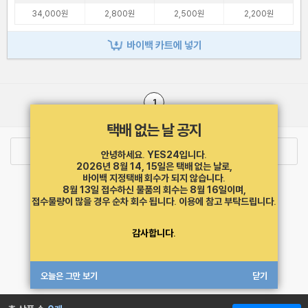
34,000원
2,800원
2,500원
2,200원
바이백 카트에 넣기
1
택배 없는 날 공지
로그인
최근 본 상품
주문/배송
안녕하세요. YES24입니다.
2026년 8월 14, 15일은 택배 없는 날로,
바이백 지정택배 회수가 되지 않습니다.
고객센터 1544-3800
티켓 1544-6399
중고샵 1566-4295
8월 13일 접수하신 물품의 회수는 8월 16일이며,
eBook 1:1문의/채팅상담
접수물량이 많을 경우 순차 회수 됩니다.
이용에 참고 부탁드립니다.
예스이십사(주) 사업자 정보
감사합니다.
이용약관
개인정보처리방침
청소년보호정책
PC버전
회사소개
거래처관계자께
도서홍보
광고
오늘은 그만 보기
닫기
Copyright © YES24 Corp. All Rights Reserved.
MATOM4