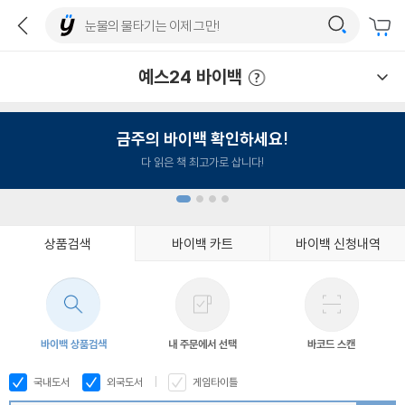
예스24 바이백
예스24 바이백 이용안내
금주의 바이백 확인하세요!
다 읽은 책 최고가로 삽니다!
상품검색
바이백 카트
바이백 신청내역
1
2
3
4
바이백 상품검색
내 주문에서 선택
바코드 스캔
국내도서
외국도서
게임타이틀