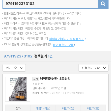
검색
ISBN으로 검색하시면 보다 정확한 결과가 나옵니다.
( - 하이픈 제외)
바이백 가능 여부 및 매입가는 재고 상황에 따라 변경됩니다.
매장 바이백 시 조회한 매입가와 매입여부는 실제와 다를 수 있습니다.
바이백 가능 매장 : 목동점, 수영점, 반월당점, 청주NC점
바이백 불가 매장 : 강서NC점, 구의점
게임타이틀은 매장바이백이 불가합니다.
바이백 게임타이틀 상품 보기
ISBN 불일치, 상태불량, 증정용은 판매불가
바이백 불가 상품
'9791192373102'
검색결과
1건
데이터통신과 네트워킹
도서
조성호 저
인피니티북스
|
2022년 11월
ISBN : 9791192373102 / 1192373103
정가
매입가(최상)
매입가(상)
매입가(중)