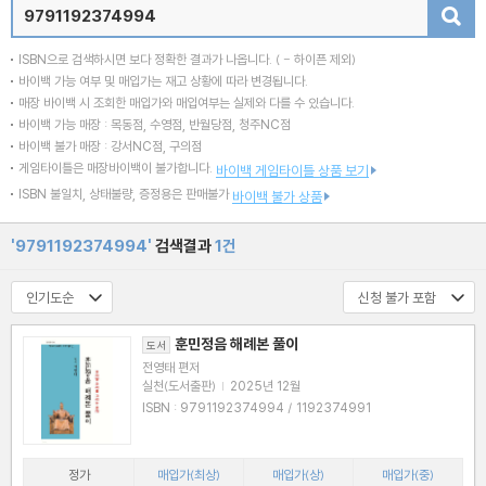
검색
ISBN으로 검색하시면 보다 정확한 결과가 나옵니다.
( - 하이픈 제외)
바이백 가능 여부 및 매입가는 재고 상황에 따라 변경됩니다.
매장 바이백 시 조회한 매입가와 매입여부는 실제와 다를 수 있습니다.
바이백 가능 매장 : 목동점, 수영점, 반월당점, 청주NC점
바이백 불가 매장 : 강서NC점, 구의점
게임타이틀은 매장바이백이 불가합니다.
바이백 게임타이틀 상품 보기
ISBN 불일치, 상태불량, 증정용은 판매불가
바이백 불가 상품
'9791192374994'
검색결과
1건
훈민정음 해례본 풀이
도서
전영태 편저
실천(도서출판)
|
2025년 12월
ISBN : 9791192374994 / 1192374991
정가
매입가(최상)
매입가(상)
매입가(중)