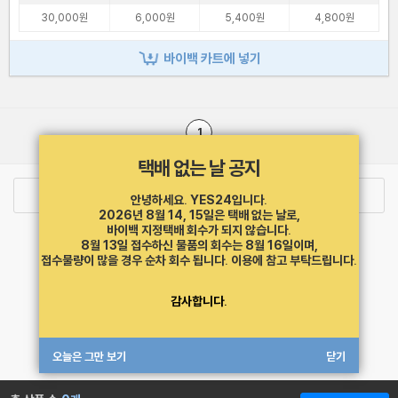
30,000원
6,000원
5,400원
4,800원
바이백 카트에 넣기
1
택배 없는 날 공지
로그인
최근 본 상품
주문/배송
안녕하세요. YES24입니다.
2026년 8월 14, 15일은 택배 없는 날로,
바이백 지정택배 회수가 되지 않습니다.
고객센터 1544-3800
티켓 1544-6399
중고샵 1566-4295
8월 13일 접수하신 물품의 회수는 8월 16일이며,
eBook 1:1문의/채팅상담
접수물량이 많을 경우 순차 회수 됩니다.
이용에 참고 부탁드립니다.
예스이십사(주) 사업자 정보
감사합니다.
이용약관
개인정보처리방침
청소년보호정책
PC버전
회사소개
거래처관계자께
도서홍보
광고
오늘은 그만 보기
닫기
Copyright © YES24 Corp. All Rights Reserved.
MATOM2