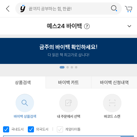
예스24 바이백
예스24 바이백 이용안내
금주의 바이백 확인하세요!
다 읽은 책 최고가로 삽니다!
상품검색
바이백 카트
바이백 신청내역
1
2
3
4
바이백 상품검색
내 주문에서 선택
바코드 스캔
국내도서
외국도서
게임타이틀