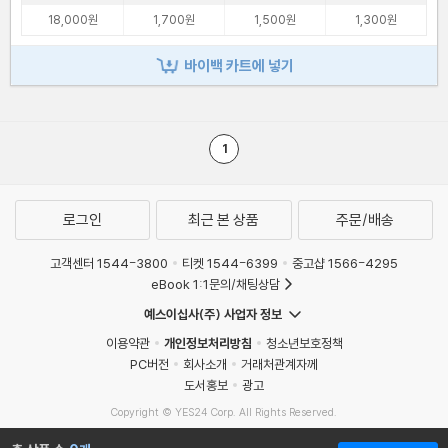
18,000원
1,700원
1,500원
1,300원
바이백 카트에 넣기
1
로그인
최근 본 상품
주문/배송
고객센터 1544-3800
티켓 1544-6399
중고샵 1566-4295
eBook 1:1문의/채팅상담
예스이십사(주) 사업자 정보
이용약관
개인정보처리방침
청소년보호정책
PC버전
회사소개
거래처관계자께
도서홍보
광고
Copyright © YES24 Corp. All Rights Reserved.
MATOM16