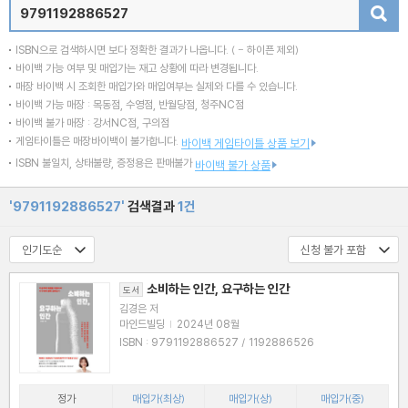
검색
ISBN으로 검색하시면 보다 정확한 결과가 나옵니다.
( - 하이픈 제외)
바이백 가능 여부 및 매입가는 재고 상황에 따라 변경됩니다.
매장 바이백 시 조회한 매입가와 매입여부는 실제와 다를 수 있습니다.
바이백 가능 매장 : 목동점, 수영점, 반월당점, 청주NC점
바이백 불가 매장 : 강서NC점, 구의점
게임타이틀은 매장바이백이 불가합니다.
바이백 게임타이틀 상품 보기
ISBN 불일치, 상태불량, 증정용은 판매불가
바이백 불가 상품
'9791192886527'
검색결과
1건
소비하는 인간, 요구하는 인간
도서
김경은 저
마인드빌딩
|
2024년 08월
ISBN : 9791192886527 / 1192886526
정가
매입가(최상)
매입가(상)
매입가(중)