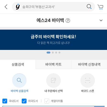
예스24 바이백
예스24 바이백 이용안내
금주의 바이백 확인하세요!
다 읽은 책 최고가로 삽니다!
상품검색
바이백 카트
바이백 신청내역
1
2
3
4
바이백 상품검색
내 주문에서 선택
바코드 스캔
국내도서
외국도서
게임타이틀