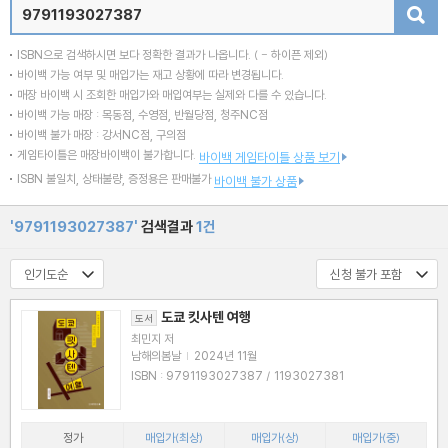
검색
ISBN으로 검색하시면 보다 정확한 결과가 나옵니다.
( - 하이픈 제외)
바이백 가능 여부 및 매입가는 재고 상황에 따라 변경됩니다.
매장 바이백 시 조회한 매입가와 매입여부는 실제와 다를 수 있습니다.
바이백 가능 매장 : 목동점, 수영점, 반월당점, 청주NC점
바이백 불가 매장 : 강서NC점, 구의점
게임타이틀은 매장바이백이 불가합니다.
바이백 게임타이틀 상품 보기
ISBN 불일치, 상태불량, 증정용은 판매불가
바이백 불가 상품
'9791193027387'
검색결과
1건
도쿄 킷사텐 여행
도서
최민지 저
남해의봄날
|
2024년 11월
ISBN : 9791193027387 / 1193027381
정가
매입가(최상)
매입가(상)
매입가(중)