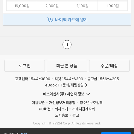
19,000원
2,300원
2,100원
1,900원
바이백 카트에 넣기
1
로그인
최근 본 상품
주문/배송
고객센터 1544-3800
티켓 1544-6399
중고샵 1566-4295
eBook 1:1문의/채팅상담
예스이십사(주) 사업자 정보
이용약관
개인정보처리방침
청소년보호정책
PC버전
회사소개
거래처관계자께
도서홍보
광고
Copyright © YES24 Corp. All Rights Reserved.
MATOM15