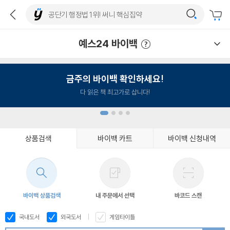
예스24 바이백
예스24 바이백 이용안내
금주의 바이백 확인하세요!
다 읽은 책 최고가로 삽니다!
상품검색
바이백 카트
바이백 신청내역
1
2
3
4
바이백 상품검색
내 주문에서 선택
바코드 스캔
국내도서
외국도서
게임타이틀