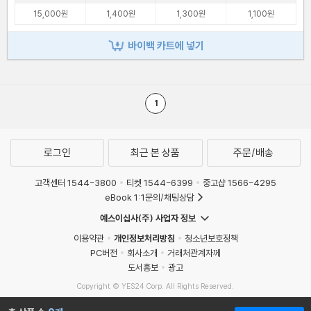
15,000원
1,400원
1,300원
1,100원
바이백 카트에 넣기
1
로그인
최근 본 상품
주문/배송
고객센터 1544-3800
티켓 1544-6399
중고샵 1566-4295
eBook 1:1문의/채팅상담
예스이십사(주) 사업자 정보
이용약관
개인정보처리방침
청소년보호정책
PC버전
회사소개
거래처관계자께
도서홍보
광고
Copyright © YES24 Corp. All Rights Reserved.
MATOM2