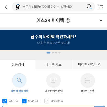
예스24 바이백
예스24 바이백 이용안내
금주의 바이백 확인하세요!
다 읽은 책 최고가로 삽니다!
상품검색
바이백 카트
바이백 신청내역
1
2
3
4
바이백 상품검색
내 주문에서 선택
바코드 스캔
국내도서
외국도서
게임타이틀