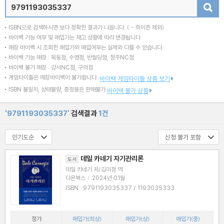
검색
ISBN으로 검색하시면 보다 정확한 결과가 나옵니다.
( - 하이픈 제외)
바이백 가능 여부 및 매입가는 재고 상황에 따라 변경됩니다.
매장 바이백 시 조회한 매입가와 매입여부는 실제와 다를 수 있습니다.
바이백 가능 매장 : 목동점, 수영점, 반월당점, 청주NC점
바이백 불가 매장 : 강서NC점, 구의점
게임타이틀은 매장바이백이 불가합니다.
바이백 게임타이틀 상품 보기
ISBN 불일치, 상태불량, 증정용은 판매불가
바이백 불가 상품
'9791193035337'
검색결과
1건
데일 카네기 자기관리론
도서
데일 카네기 저/김미정 역
다온북스
|
2024년 01월
ISBN : 9791193035337 / 1193035333
정가
매입가(최상)
매입가(상)
매입가(중)