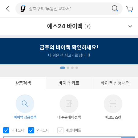
예스24 바이백
예스24 바이백 이용안내
금주의 바이백 확인하세요!
다 읽은 책 최고가로 삽니다!
상품검색
바이백 카트
바이백 신청내역
1
2
3
4
바이백 상품검색
내 주문에서 선택
바코드 스캔
국내도서
외국도서
게임타이틀