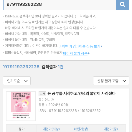
검색
ISBN으로 검색하시면 보다 정확한 결과가 나옵니다.
( - 하이픈 제외)
바이백 가능 여부 및 매입가는 재고 상황에 따라 변경됩니다.
매장 바이백 시 조회한 매입가와 매입여부는 실제와 다를 수 있습니다.
바이백 가능 매장 : 목동점, 수영점, 반월당점, 청주NC점
바이백 불가 매장 : 강서NC점, 구의점
게임타이틀은 매장바이백이 불가합니다.
바이백 게임타이틀 상품 보기
ISBN 불일치, 상태불량, 증정용은 판매불가
바이백 불가 상품
'9791193262238'
검색결과
1건
돈 공부를 시작하고 인생의 불안이 사라졌다
도서
할미언니 저
필름
|
2024년 09월
ISBN : 9791193262238 / 1193262232
정가
매입가(최상)
매입가(상)
매입가(중)