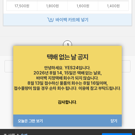
17,500원
1,800원
1,600원
1,400원
바이백 카트에 넣기
1
택배 없는 날 공지
로그인
최근 본 상품
주문/배송
안녕하세요. YES24입니다.
2026년 8월 14, 15일은 택배 없는 날로,
바이백 지정택배 회수가 되지 않습니다.
고객센터 1544-3800
티켓 1544-6399
중고샵 1566-4295
8월 13일 접수하신 물품의 회수는 8월 16일이며,
eBook 1:1문의/채팅상담
접수물량이 많을 경우 순차 회수 됩니다.
이용에 참고 부탁드립니다.
예스이십사(주) 사업자 정보
감사합니다.
이용약관
개인정보처리방침
청소년보호정책
PC버전
회사소개
거래처관계자께
도서홍보
광고
오늘은 그만 보기
닫기
Copyright © YES24 Corp. All Rights Reserved.
MATOM4