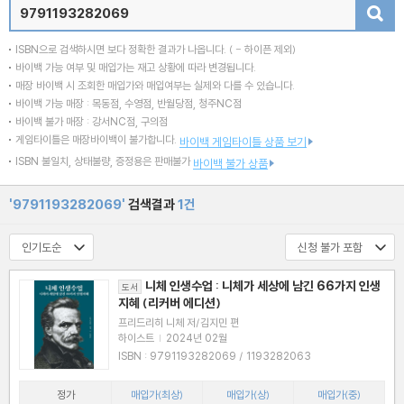
검색
ISBN으로 검색하시면 보다 정확한 결과가 나옵니다.
( - 하이픈 제외)
바이백 가능 여부 및 매입가는 재고 상황에 따라 변경됩니다.
매장 바이백 시 조회한 매입가와 매입여부는 실제와 다를 수 있습니다.
바이백 가능 매장 : 목동점, 수영점, 반월당점, 청주NC점
바이백 불가 매장 : 강서NC점, 구의점
게임타이틀은 매장바이백이 불가합니다.
바이백 게임타이틀 상품 보기
ISBN 불일치, 상태불량, 증정용은 판매불가
바이백 불가 상품
'9791193282069'
검색결과
1건
니체 인생수업 : 니체가 세상에 남긴 66가지 인생
도서
지혜 (리커버 에디션)
프리드리히 니체 저/김지민 편
하이스트
|
2024년 02월
ISBN : 9791193282069 / 1193282063
정가
매입가(최상)
매입가(상)
매입가(중)