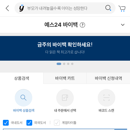
예스24 바이백
예스24 바이백 이용안내
금주의 바이백 확인하세요!
다 읽은 책 최고가로 삽니다!
상품검색
바이백 카트
바이백 신청내역
1
2
3
4
바이백 상품검색
내 주문에서 선택
바코드 스캔
국내도서
외국도서
게임타이틀