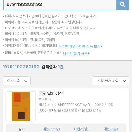
검색
ISBN으로 검색하시면 보다 정확한 결과가 나옵니다.
( - 하이픈 제외)
바이백 가능 여부 및 매입가는 재고 상황에 따라 변경됩니다.
매장 바이백 시 조회한 매입가와 매입여부는 실제와 다를 수 있습니다.
바이백 가능 매장 : 목동점, 수영점, 반월당점, 청주NC점
바이백 불가 매장 : 강서NC점, 구의점
게임타이틀은 매장바이백이 불가합니다.
바이백 게임타이틀 상품 보기
ISBN 불일치, 상태불량, 증정용은 판매불가
바이백 불가 상품
'9791193383193'
검색결과
1건
일의 감각
도서
조수용 저
레퍼런스 바이 비(REFERENCE by B)
|
2024년 11월
ISBN : 9791193383193 / 1193383196
정가
매입가(최상)
매입가(상)
매입가(중)