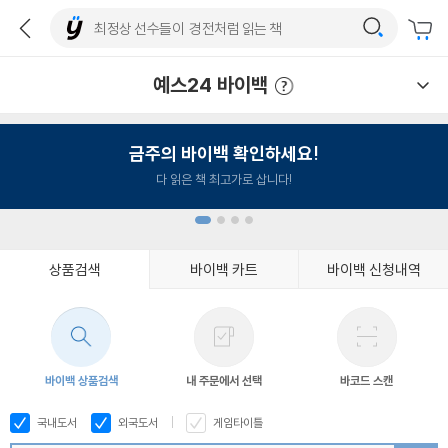
예스24 바이백
예스24 바이백 이용안내
금주의 바이백 확인하세요!
다 읽은 책 최고가로 삽니다!
상품검색
바이백 카트
바이백 신청내역
1
2
3
4
바이백 상품검색
내 주문에서 선택
바코드 스캔
국내도서
외국도서
게임타이틀