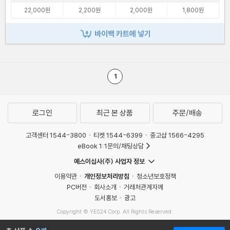
22,000원
2,200원
2,000원
1,800원
바이백 카트에 넣기
1
로그인
최근 본 상품
주문/배송
고객센터 1544-3800
티켓 1544-6399
중고샵 1566-4295
eBook 1:1문의/채팅상담
예스이십사(주) 사업자 정보
이용약관
개인정보처리방침
청소년보호정책
PC버전
회사소개
거래처관계자께
도서홍보
광고
Copyright © YES24 Corp. All Rights Reserved.
MATOM16