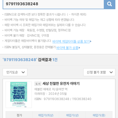
검색
ISBN으로 검색하시면 보다 정확한 결과가 나옵니다.
( - 하이픈 제외)
바이백 가능 여부 및 매입가는 재고 상황에 따라 변경됩니다.
매장 바이백 시 조회한 매입가와 매입여부는 실제와 다를 수 있습니다.
바이백 가능 매장 : 목동점, 수영점, 반월당점, 청주NC점
바이백 불가 매장 : 강서NC점, 구의점
게임타이틀은 매장바이백이 불가합니다.
바이백 게임타이틀 상품 보기
ISBN 불일치, 상태불량, 증정용은 판매불가
바이백 불가 상품
'9791193638248'
검색결과
1건
세상 친절한 유전자 이야기
도서
에블린 에예르 저/윤여연 역
미래의창
|
2024년 05월
ISBN : 9791193638248 / 1193638240
정가
매입가(최상)
매입가(상)
매입가(중)