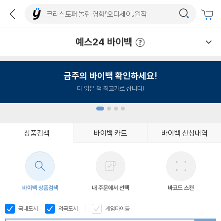
예스24 바이백
예스24 바이백 이용안내
금주의 바이백 확인하세요!
다 읽은 책 최고가로 삽니다!
상품검색
바이백 카트
바이백 신청내역
1
2
3
4
바이백 상품검색
내 주문에서 선택
바코드 스캔
국내도서
외국도서
게임타이틀