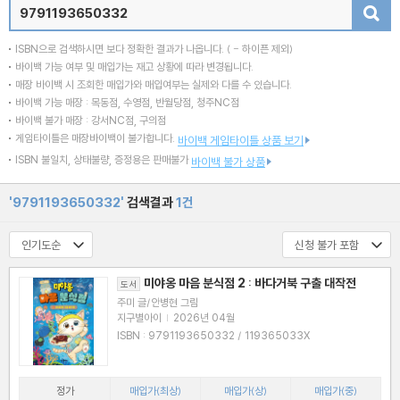
검색
ISBN으로 검색하시면 보다 정확한 결과가 나옵니다.
( - 하이픈 제외)
바이백 가능 여부 및 매입가는 재고 상황에 따라 변경됩니다.
매장 바이백 시 조회한 매입가와 매입여부는 실제와 다를 수 있습니다.
바이백 가능 매장 : 목동점, 수영점, 반월당점, 청주NC점
바이백 불가 매장 : 강서NC점, 구의점
게임타이틀은 매장바이백이 불가합니다.
바이백 게임타이틀 상품 보기
ISBN 불일치, 상태불량, 증정용은 판매불가
바이백 불가 상품
'9791193650332'
검색결과
1건
미야옹 마음 분식점 2 : 바다거북 구출 대작전
도서
주미 글/안병현 그림
지구별아이
|
2026년 04월
ISBN : 9791193650332 / 119365033X
정가
매입가(최상)
매입가(상)
매입가(중)