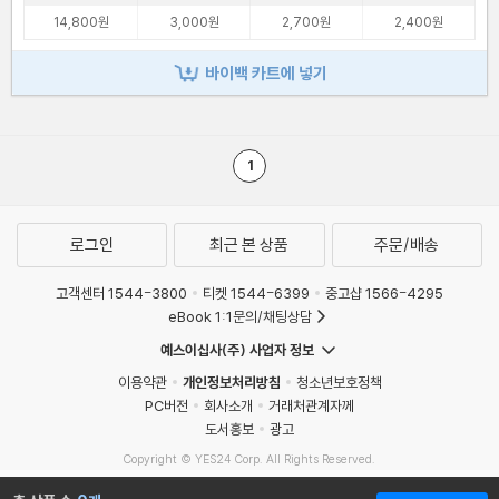
14,800원
3,000원
2,700원
2,400원
바이백 카트에 넣기
1
로그인
최근 본 상품
주문/배송
고객센터 1544-3800
티켓 1544-6399
중고샵 1566-4295
eBook 1:1문의/채팅상담
예스이십사(주) 사업자 정보
이용약관
개인정보처리방침
청소년보호정책
PC버전
회사소개
거래처관계자께
도서홍보
광고
Copyright © YES24 Corp. All Rights Reserved.
MATOM8