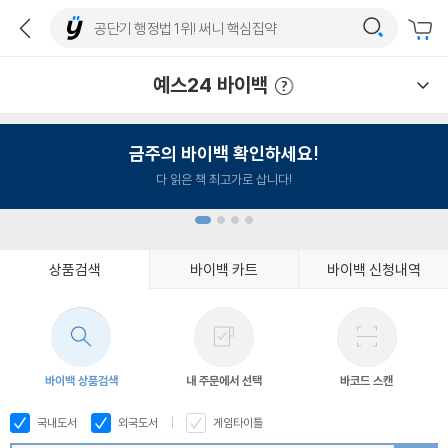
예스24 바이백
예스24 바이백 이용안내
금주의 바이백 확인하세요!
다 읽은 책 최고가로 삽니다!
상품검색
바이백 카트
바이백 신청내역
1
2
3
4
바이백 상품검색
내 주문에서 선택
바코드 스캔
국내도서
외국도서
게임타이틀