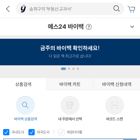
예스24 바이백
예스24 바이백 이용안내
금주의 바이백 확인하세요!
다 읽은 책 최고가로 삽니다!
상품검색
바이백 카트
바이백 신청내역
1
2
3
4
바이백 상품검색
내 주문에서 선택
바코드 스캔
국내도서
외국도서
게임타이틀