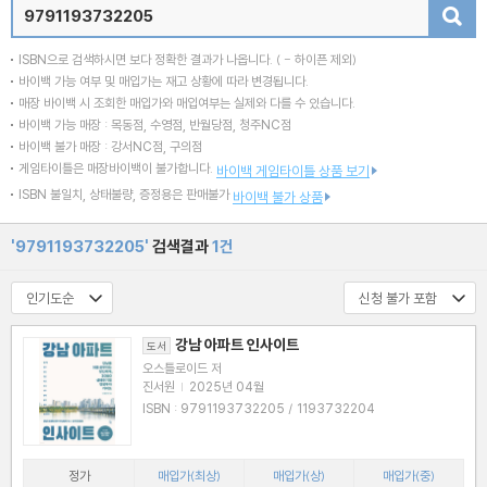
검색
ISBN으로 검색하시면 보다 정확한 결과가 나옵니다.
( - 하이픈 제외)
바이백 가능 여부 및 매입가는 재고 상황에 따라 변경됩니다.
매장 바이백 시 조회한 매입가와 매입여부는 실제와 다를 수 있습니다.
바이백 가능 매장 : 목동점, 수영점, 반월당점, 청주NC점
바이백 불가 매장 : 강서NC점, 구의점
게임타이틀은 매장바이백이 불가합니다.
바이백 게임타이틀 상품 보기
ISBN 불일치, 상태불량, 증정용은 판매불가
바이백 불가 상품
'9791193732205'
검색결과
1건
강남 아파트 인사이트
도서
오스틀로이드 저
진서원
|
2025년 04월
ISBN : 9791193732205 / 1193732204
정가
매입가(최상)
매입가(상)
매입가(중)