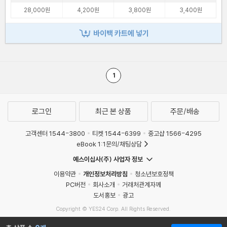
28,000원
4,200원
3,800원
3,400원
바이백 카트에 넣기
1
로그인
최근 본 상품
주문/배송
고객센터 1544-3800
티켓 1544-6399
중고샵 1566-4295
eBook 1:1문의/채팅상담
예스이십사(주) 사업자 정보
이용약관
개인정보처리방침
청소년보호정책
PC버전
회사소개
거래처관계자께
도서홍보
광고
Copyright © YES24 Corp. All Rights Reserved.
MATOM12