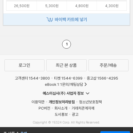
26,500원
5,300원
4,800원
4,300원
바이백 카트에 넣기
1
로그인
최근 본 상품
주문/배송
고객센터 1544-3800
티켓 1544-6399
중고샵 1566-4295
eBook 1:1문의/채팅상담
예스이십사(주) 사업자 정보
이용약관
개인정보처리방침
청소년보호정책
PC버전
회사소개
거래처관계자께
도서홍보
광고
Copyright © YES24 Corp. All Rights Reserved.
MATOM11