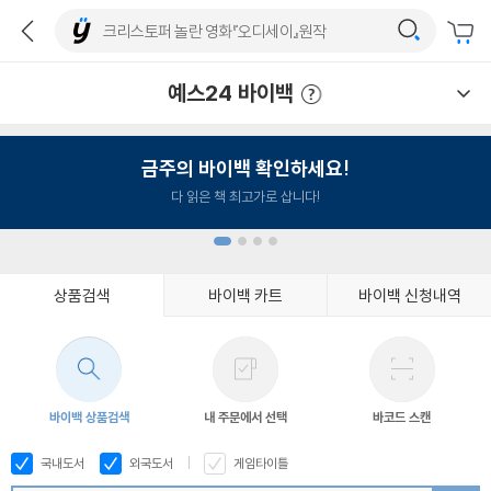
예스24 바이백
예스24 바이백 이용안내
금주의 바이백 확인하세요!
다 읽은 책 최고가로 삽니다!
상품검색
바이백 카트
바이백 신청내역
1
2
3
4
바이백 상품검색
내 주문에서 선택
바코드 스캔
국내도서
외국도서
게임타이틀