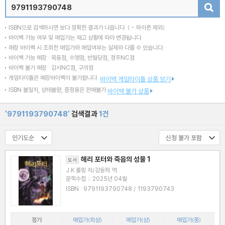
검색
ISBN으로 검색하시면 보다 정확한 결과가 나옵니다.
( - 하이픈 제외)
바이백 가능 여부 및 매입가는 재고 상황에 따라 변경됩니다.
매장 바이백 시 조회한 매입가와 매입여부는 실제와 다를 수 있습니다.
바이백 가능 매장 : 목동점, 수영점, 반월당점, 청주NC점
바이백 불가 매장 : 강서NC점, 구의점
게임타이틀은 매장바이백이 불가합니다.
바이백 게임타이틀 상품 보기
ISBN 불일치, 상태불량, 증정용은 판매불가
바이백 불가 상품
'9791193790748'
검색결과
1건
해리 포터와 죽음의 성물 1
도서
J.K 롤링 저/강동혁 역
문학수첩
|
2025년 04월
ISBN : 9791193790748 / 1193790743
정가
매입가(최상)
매입가(상)
매입가(중)