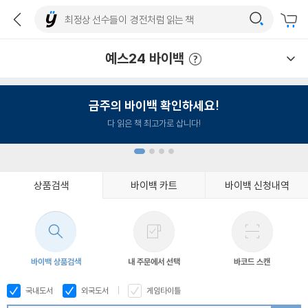
예스24 바이백
예스24 바이백 이용안내
금주의 바이백 확인하세요!
다 읽은 책 최고가로 삽니다!
상품검색
바이백 카트
바이백 신청내역
1
2
3
4
바이백 상품검색
내 주문에서 선택
바코드 스캔
국내도서
외국도서
게임타이틀