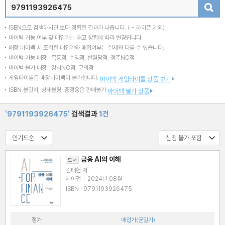
검색
ISBN으로 검색하시면 보다 정확한 결과가 나옵니다.
( - 하이픈 제외)
바이백 가능 여부 및 매입가는 재고 상황에 따라 변경됩니다.
매장 바이백 시 조회한 매입가와 매입여부는 실제와 다를 수 있습니다.
바이백 가능 매장 : 목동점, 수영점, 반월당점, 청주NC점
바이백 불가 매장 : 강서NC점, 구의점
게임타이틀은 매장바이백이 불가합니다.
바이백 게임타이틀 상품 보기
ISBN 불일치, 상태불량, 증정용은 판매불가
바이백 불가 상품
'9791193926475'
검색결과
1건
금융 AI의 이해
도서
김태헌 저
제이펍
|
2024년 08월
ISBN : 9791193926475
정가
매입가(균일가)