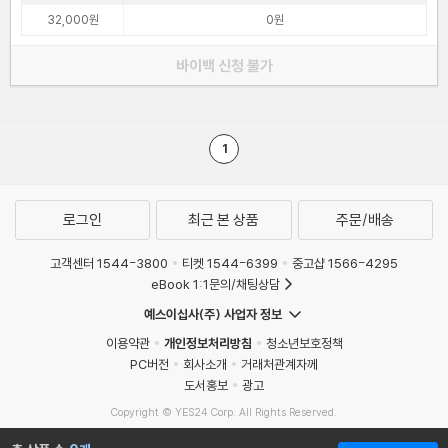
32,000원
0원
바이백 신청 불가
1
로그인
최근 본 상품
주문/배송
고객센터 1544-3800
티켓 1544-6399
중고샵 1566-4295
eBook 1:1문의/채팅상담
예스이십사(주) 사업자 정보
이용약관
개인정보처리방침
청소년보호정책
PC버전
회사소개
거래처관계자께
도서홍보
광고
Copyright © YES24 Corp. All Rights Reserved.
MATOM10