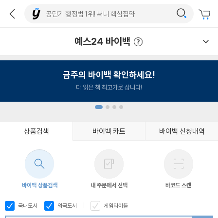
예스24 바이백
예스24 바이백 이용안내
금주의 바이백 확인하세요!
다 읽은 책 최고가로 삽니다!
상품검색
바이백 카트
바이백 신청내역
1
2
3
4
바이백 상품검색
내 주문에서 선택
바코드 스캔
국내도서
외국도서
게임타이틀