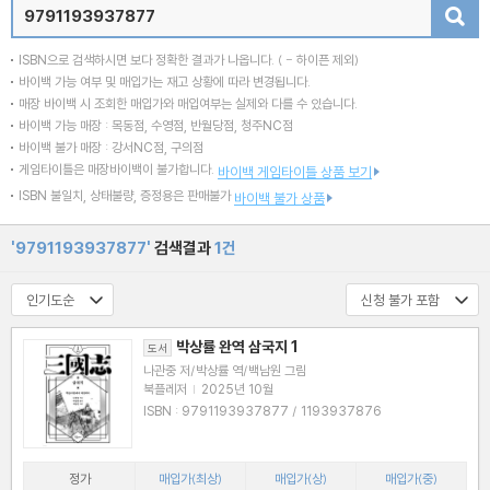
검색
ISBN으로 검색하시면 보다 정확한 결과가 나옵니다.
( - 하이픈 제외)
바이백 가능 여부 및 매입가는 재고 상황에 따라 변경됩니다.
매장 바이백 시 조회한 매입가와 매입여부는 실제와 다를 수 있습니다.
바이백 가능 매장 : 목동점, 수영점, 반월당점, 청주NC점
바이백 불가 매장 : 강서NC점, 구의점
게임타이틀은 매장바이백이 불가합니다.
바이백 게임타이틀 상품 보기
ISBN 불일치, 상태불량, 증정용은 판매불가
바이백 불가 상품
'9791193937877'
검색결과
1건
박상률 완역 삼국지 1
도서
나관중 저/박상률 역/백남원 그림
북플레저
|
2025년 10월
ISBN : 9791193937877 / 1193937876
정가
매입가(최상)
매입가(상)
매입가(중)