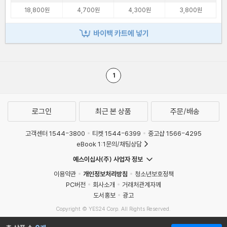
18,800원
4,700원
4,300원
3,800원
바이백 카트에 넣기
1
로그인
최근 본 상품
주문/배송
고객센터 1544-3800
티켓 1544-6399
중고샵 1566-4295
eBook 1:1문의/채팅상담
예스이십사(주) 사업자 정보
이용약관
개인정보처리방침
청소년보호정책
PC버전
회사소개
거래처관계자께
도서홍보
광고
Copyright © YES24 Corp. All Rights Reserved.
MATOM15