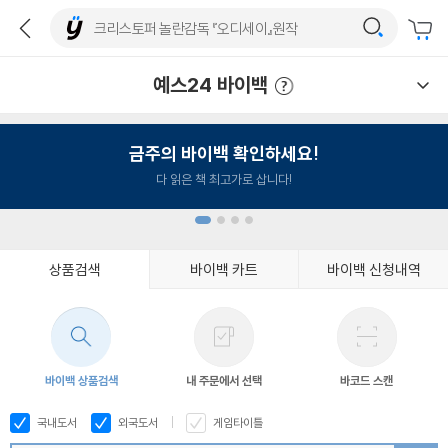
예스24 바이백
예스24 바이백 이용안내
금주의 바이백 확인하세요!
다 읽은 책 최고가로 삽니다!
상품검색
바이백 카트
바이백 신청내역
1
2
3
4
바이백 상품검색
내 주문에서 선택
바코드 스캔
국내도서
외국도서
게임타이틀