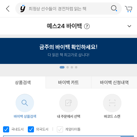
예스24 바이백
예스24 바이백 이용안내
금주의 바이백 확인하세요!
다 읽은 책 최고가로 삽니다!
상품검색
바이백 카트
바이백 신청내역
1
2
3
4
바이백 상품검색
내 주문에서 선택
바코드 스캔
국내도서
외국도서
게임타이틀