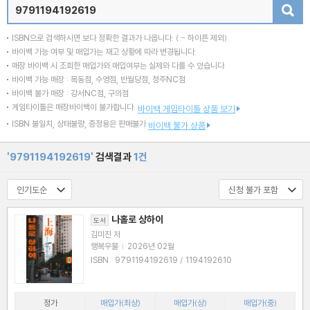
검색
ISBN으로 검색하시면 보다 정확한 결과가 나옵니다.
( - 하이픈 제외)
바이백 가능 여부 및 매입가는 재고 상황에 따라 변경됩니다.
매장 바이백 시 조회한 매입가와 매입여부는 실제와 다를 수 있습니다.
바이백 가능 매장 : 목동점, 수영점, 반월당점, 청주NC점
바이백 불가 매장 : 강서NC점, 구의점
게임타이틀은 매장바이백이 불가합니다.
바이백 게임타이틀 상품 보기
ISBN 불일치, 상태불량, 증정용은 판매불가
바이백 불가 상품
'9791194192619'
검색결과
1건
나홀로 상하이
도서
김미진 저
행복우물
|
2026년 02월
ISBN : 9791194192619 / 1194192610
정가
매입가(최상)
매입가(상)
매입가(중)