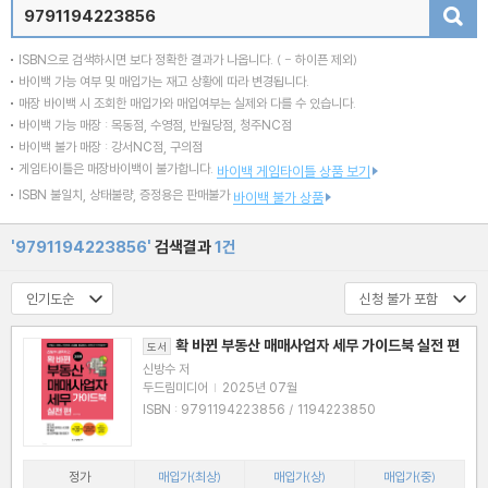
검색
ISBN으로 검색하시면 보다 정확한 결과가 나옵니다.
( - 하이픈 제외)
바이백 가능 여부 및 매입가는 재고 상황에 따라 변경됩니다.
매장 바이백 시 조회한 매입가와 매입여부는 실제와 다를 수 있습니다.
바이백 가능 매장 : 목동점, 수영점, 반월당점, 청주NC점
바이백 불가 매장 : 강서NC점, 구의점
게임타이틀은 매장바이백이 불가합니다.
바이백 게임타이틀 상품 보기
ISBN 불일치, 상태불량, 증정용은 판매불가
바이백 불가 상품
'9791194223856'
검색결과
1건
확 바뀐 부동산 매매사업자 세무 가이드북 실전 편
도서
신방수 저
두드림미디어
|
2025년 07월
ISBN : 9791194223856 / 1194223850
정가
매입가(최상)
매입가(상)
매입가(중)