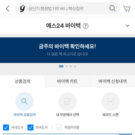
예스24 바이백
예스24 바이백 이용안내
금주의 바이백 확인하세요!
다 읽은 책 최고가로 삽니다!
상품검색
바이백 카트
바이백 신청내역
1
2
3
4
바이백 상품검색
내 주문에서 선택
바코드 스캔
국내도서
외국도서
게임타이틀