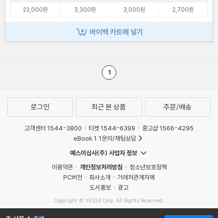
22,000원
3,300원
3,000원
2,700원
바이백 카트에 넣기
1
로그인
최근 본 상품
주문/배송
고객센터 1544-3800
티켓 1544-6399
중고샵 1566-4295
eBook 1:1문의/채팅상담
예스이십사(주) 사업자 정보
이용약관
개인정보처리방침
청소년보호정책
PC버전
회사소개
거래처관계자께
도서홍보
광고
Copyright © YES24 Corp. All Rights Reserved.
MATOM7