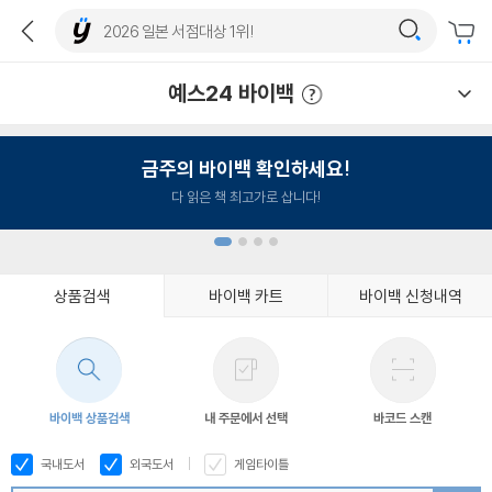
예스24 바이백
예스24 바이백 이용안내
금주의 바이백 확인하세요!
다 읽은 책 최고가로 삽니다!
상품검색
바이백 카트
바이백 신청내역
1
2
3
4
바이백 상품검색
내 주문에서 선택
바코드 스캔
국내도서
외국도서
게임타이틀