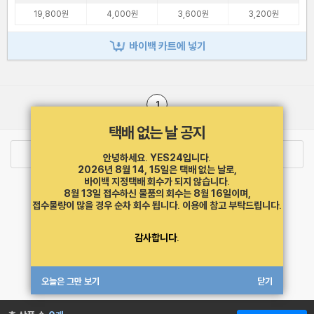
19,800원
4,000원
3,600원
3,200원
바이백 카트에 넣기
1
택배 없는 날 공지
로그인
최근 본 상품
주문/배송
안녕하세요. YES24입니다.
2026년 8월 14, 15일은 택배 없는 날로,
바이백 지정택배 회수가 되지 않습니다.
고객센터 1544-3800
티켓 1544-6399
중고샵 1566-4295
8월 13일 접수하신 물품의 회수는 8월 16일이며,
eBook 1:1문의/채팅상담
접수물량이 많을 경우 순차 회수 됩니다.
이용에 참고 부탁드립니다.
예스이십사(주) 사업자 정보
감사합니다.
이용약관
개인정보처리방침
청소년보호정책
PC버전
회사소개
거래처관계자께
도서홍보
광고
오늘은 그만 보기
닫기
Copyright © YES24 Corp. All Rights Reserved.
MATOM12