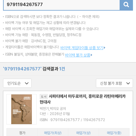
검색
ISBN으로 검색하시면 보다 정확한 결과가 나옵니다.
( - 하이픈 제외)
바이백 가능 여부 및 매입가는 재고 상황에 따라 변경됩니다.
매장 바이백 시 조회한 매입가와 매입여부는 실제와 다를 수 있습니다.
바이백 가능 매장 : 목동점, 수영점, 반월당점, 청주NC점
바이백 불가 매장 : 강서NC점, 구의점
게임타이틀은 매장바이백이 불가합니다.
바이백 게임타이틀 상품 보기
ISBN 불일치, 상태불량, 증정용은 판매불가
바이백 불가 상품
'9791194267577'
검색결과
1건
사파타에서 마두로까지, 흥미로운 라틴아메리카
도서
현대사
박천기,박지오 공저
다반
|
2026년 01월
ISBN : 9791194267577 / 1194267572
정가
매입가(최상)
매입가(상)
매입가(중)