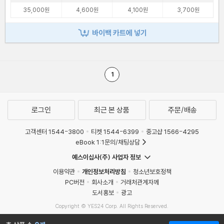
35,000원
4,600원
4,100원
3,700원
바이백 카트에 넣기
1
로그인
최근 본 상품
주문/배송
고객센터 1544-3800
티켓 1544-6399
중고샵 1566-4295
eBook 1:1문의/채팅상담
예스이십사(주) 사업자 정보
이용약관
개인정보처리방침
청소년보호정책
PC버전
회사소개
거래처관계자께
도서홍보
광고
Copyright © YES24 Corp. All Rights Reserved.
MATOM2