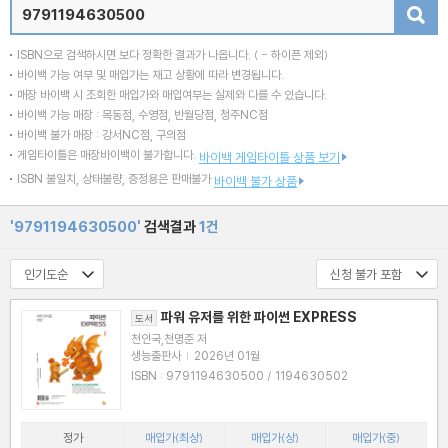
검색
ISBN으로 검색하시면 보다 정확한 결과가 나옵니다.
( - 하이픈 제외)
바이백 가능 여부 및 매입가는 재고 상황에 따라 변경됩니다.
매장 바이백 시 조회한 매입가와 매입여부는 실제와 다를 수 있습니다.
바이백 가능 매장 : 목동점, 수영점, 반월당점, 청주NC점
바이백 불가 매장 : 강서NC점, 구의점
게임타이틀은 매장바이백이 불가합니다.
바이백 게임타이틀 상품 보기
ISBN 불일치, 상태불량, 증정용은 판매불가
바이백 불가 상품
'9791194630500'
검색결과
1건
파워 유저를 위한 파이썬 EXPRESS
도서
천인국,천명준 저
생능출판사
|
2026년 01월
ISBN : 9791194630500 / 1194630502
정가
매입가(최상)
매입가(상)
매입가(중)