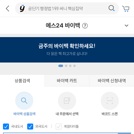
예스24 바이백
예스24 바이백 이용안내
금주의 바이백 확인하세요!
다 읽은 책 최고가로 삽니다!
상품검색
바이백 카트
바이백 신청내역
1
2
3
4
바이백 상품검색
내 주문에서 선택
바코드 스캔
국내도서
외국도서
게임타이틀