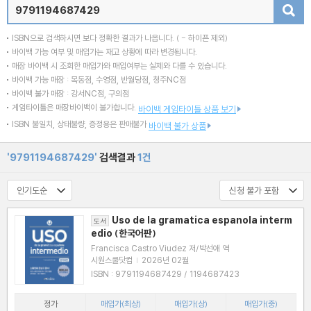
검색
ISBN으로 검색하시면 보다 정확한 결과가 나옵니다.
( - 하이픈 제외)
바이백 가능 여부 및 매입가는 재고 상황에 따라 변경됩니다.
매장 바이백 시 조회한 매입가와 매입여부는 실제와 다를 수 있습니다.
바이백 가능 매장 : 목동점, 수영점, 반월당점, 청주NC점
바이백 불가 매장 : 강서NC점, 구의점
게임타이틀은 매장바이백이 불가합니다.
바이백 게임타이틀 상품 보기
ISBN 불일치, 상태불량, 증정용은 판매불가
바이백 불가 상품
'9791194687429'
검색결과
1건
Uso de la gramatica espanola interm
도서
edio (한국어판)
Francisca Castro Viudez 저/박선애 역
시원스쿨닷컴
|
2026년 02월
ISBN : 9791194687429 / 1194687423
정가
매입가(최상)
매입가(상)
매입가(중)