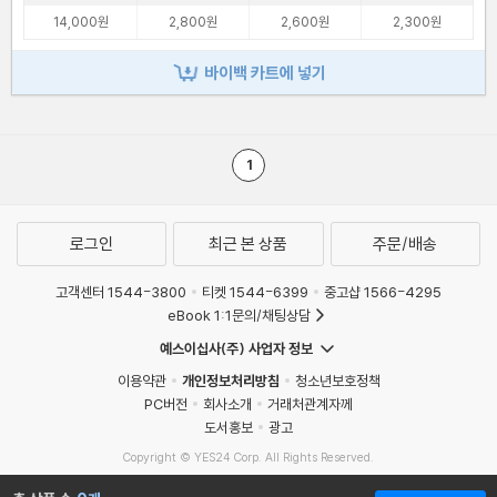
14,000원
2,800원
2,600원
2,300원
바이백 카트에 넣기
1
로그인
최근 본 상품
주문/배송
고객센터 1544-3800
티켓 1544-6399
중고샵 1566-4295
eBook 1:1문의/채팅상담
예스이십사(주) 사업자 정보
이용약관
개인정보처리방침
청소년보호정책
PC버전
회사소개
거래처관계자께
도서홍보
광고
Copyright © YES24 Corp. All Rights Reserved.
MATOM6