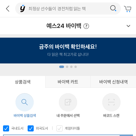
예스24 바이백
예스24 바이백 이용안내
금주의 바이백 확인하세요!
다 읽은 책 최고가로 삽니다!
상품검색
바이백 카트
바이백 신청내역
1
2
3
4
바이백 상품검색
내 주문에서 선택
바코드 스캔
국내도서
외국도서
게임타이틀