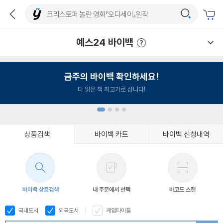
예스24 바이백
예스24 바이백 이용안내
금주의 바이백 확인하세요!
다 읽은 책 최고가로 삽니다!
상품검색
바이백 카트
바이백 신청내역
1
2
3
4
바이백 상품검색
내 주문에서 선택
바코드 스캔
국내도서
외국도서
게임타이틀