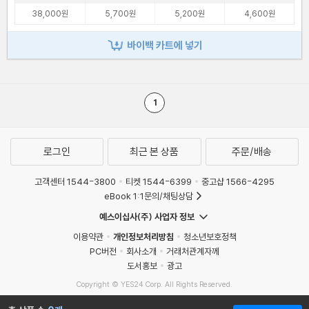
38,000원
5,700원
5,200원
4,600원
바이백 카트에 넣기
1
로그인
최근 본 상품
주문/배송
고객센터 1544-3800
티켓 1544-6399
중고샵 1566-4295
eBook 1:1문의/채팅상담
예스이십사(주) 사업자 정보
이용약관
개인정보처리방침
청소년보호정책
PC버전
회사소개
거래처관계자께
도서홍보
광고
Copyright © YES24 Corp. All Rights Reserved.
MATOM7