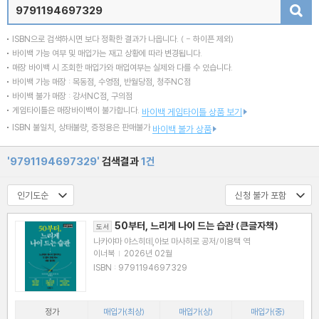
검색
ISBN으로 검색하시면 보다 정확한 결과가 나옵니다.
( - 하이픈 제외)
바이백 가능 여부 및 매입가는 재고 상황에 따라 변경됩니다.
매장 바이백 시 조회한 매입가와 매입여부는 실제와 다를 수 있습니다.
바이백 가능 매장 : 목동점, 수영점, 반월당점, 청주NC점
바이백 불가 매장 : 강서NC점, 구의점
게임타이틀은 매장바이백이 불가합니다.
바이백 게임타이틀 상품 보기
ISBN 불일치, 상태불량, 증정용은 판매불가
바이백 불가 상품
'9791194697329'
검색결과
1건
50부터, 느리게 나이 드는 습관 (큰글자책)
도서
나카야마 야스히데,아보 마사히로 공저/이용택 역
이너북
|
2026년 02월
ISBN : 9791194697329
정가
매입가(최상)
매입가(상)
매입가(중)