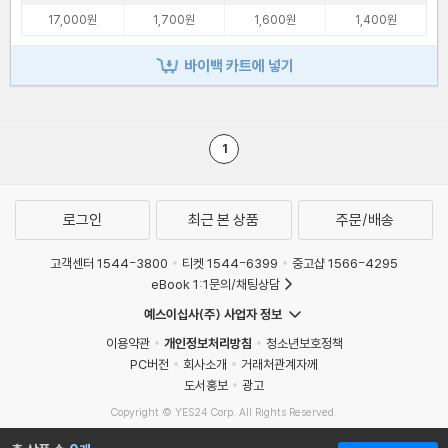
17,000원
1,700원
1,600원
1,400원
바이백 카트에 넣기
1
로그인
최근 본 상품
주문/배송
고객센터 1544-3800
티켓 1544-6399
중고샵 1566-4295
eBook 1:1문의/채팅상담
예스이십사(주) 사업자 정보
이용약관
개인정보처리방침
청소년보호정책
PC버전
회사소개
거래처관계자께
도서홍보
광고
Copyright © YES24 Corp. All Rights Reserved.
MATOM7