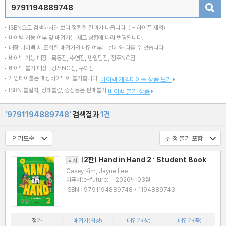
검색
ISBN으로 검색하시면 보다 정확한 결과가 나옵니다.
( - 하이픈 제외)
바이백 가능 여부 및 매입가는 재고 상황에 따라 변경됩니다.
매장 바이백 시 조회한 매입가와 매입여부는 실제와 다를 수 있습니다.
바이백 가능 매장 : 목동점, 수영점, 반월당점, 청주NC점
바이백 불가 매장 : 강서NC점, 구의점
게임타이틀은 매장바이백이 불가합니다.
바이백 게임타이틀 상품 보기
ISBN 불일치, 상태불량, 증정용은 판매불가
바이백 불가 상품
'9791194889748'
검색결과
1건
[2판] Hand in Hand 2 : Student Book
외서
Casey Kim, Jayne Lee
이퓨쳐(e-future)
|
2026년 03월
ISBN : 9791194889748 / 1194889743
정가
매입가(최상)
매입가(상)
매입가(중)