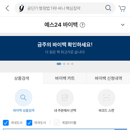
예스24 바이백
예스24 바이백 이용안내
금주의 바이백 확인하세요!
다 읽은 책 최고가로 삽니다!
상품검색
바이백 카트
바이백 신청내역
1
2
3
4
바이백 상품검색
내 주문에서 선택
바코드 스캔
국내도서
외국도서
게임타이틀