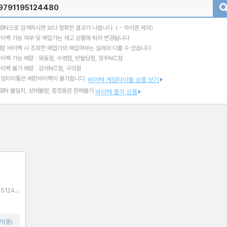
검색
SBN으로 검색하시면 보다 정확한 결과가 나옵니다.
( - 하이픈 제외)
이백 가능 여부 및 매입가는 재고 상황에 따라 변경됩니다.
장 바이백 시 조회한 매입가와 매입여부는 실제와 다를 수 있습니다.
이백 가능 매장 : 목동점, 수영점, 반월당점, 청주NC점
이백 불가 매장 : 강서NC점, 구의점
게임타이틀은 매장바이백이 불가합니다.
바이백 게임타이틀 상품 보기
SBN 불일치, 상태불량, 증정용은 판매불가
바이백 불가 상품
가(중)