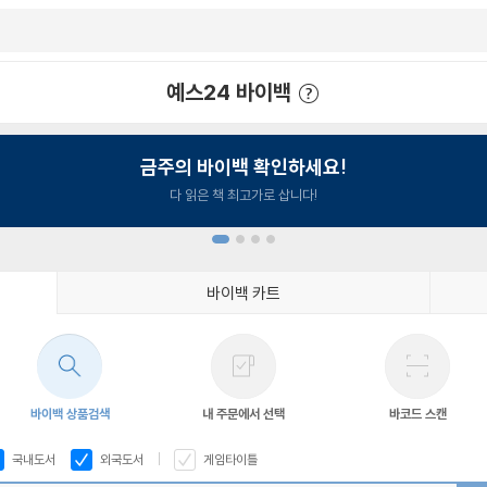
예스24 바이백
예스24 바이백 이용안내
금주의 바이백 확인하세요!
다 읽은 책 최고가로 삽니다!
바이백 카트
1
2
3
4
바이백 상품검색
내 주문에서 선택
바코드 스캔
국내도서
외국도서
게임타이틀