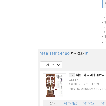
I
바
매
바
바
I
'9791195124480'
검색결과
1건
책문, 이 시대가 묻는다
도서
김태완 저
현자의마을
|
2015년 06월
ISBN : 9791195124480 / 11951244
81
정가
매입가(최상)
매입가(상)
매입