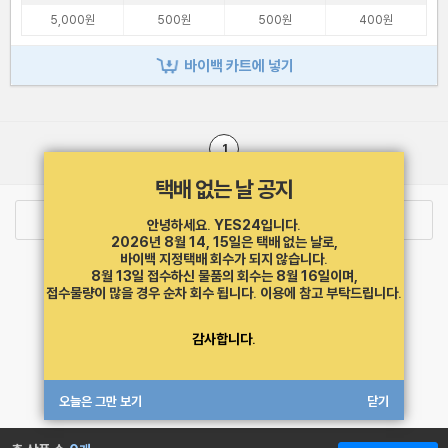
5,000원
500원
500원
400원
바이백 카트에 넣기
1
택배 없는 날 공지
로그인
최근 본 상품
주문/배송
안녕하세요. YES24입니다.
2026년 8월 14, 15일은 택배 없는 날로,
바이백 지정택배 회수가 되지 않습니다.
고객센터 1544-3800
티켓 1544-6399
중고샵 1566-4295
8월 13일 접수하신 물품의 회수는 8월 16일이며,
eBook 1:1문의/채팅상담
접수물량이 많을 경우 순차 회수 됩니다.
이용에 참고 부탁드립니다.
예스이십사(주) 사업자 정보
감사합니다.
이용약관
개인정보처리방침
청소년보호정책
PC버전
회사소개
거래처관계자께
도서홍보
광고
오늘은 그만 보기
닫기
Copyright © YES24 Corp. All Rights Reserved.
MATOM14