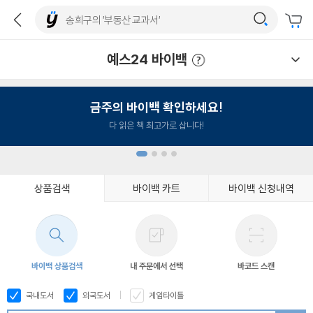
예스24 바이백
예스24 바이백 이용안내
금주의 바이백 확인하세요!
다 읽은 책 최고가로 삽니다!
상품검색
바이백 카트
바이백 신청내역
1
2
3
4
바이백 상품검색
내 주문에서 선택
바코드 스캔
국내도서
외국도서
게임타이틀