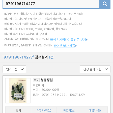
검색
ISBN으로 검색하시면 보다 정확한 결과가 나옵니다.
( - 하이픈 제외)
바이백 가능 여부 및 매입가는 재고 상황에 따라 변경됩니다.
매장 바이백 시 조회한 매입가와 매입여부는 실제와 다를 수 있습니다.
바이백 가능 매장 : 목동점, 수영점, 반월당점, 청주NC점
바이백 불가 매장 : 강서NC점, 구의점
게임타이틀은 매장바이백이 불가합니다.
바이백 게임타이틀 상품 보기
ISBN 불일치, 상태불량, 증정용은 판매불가
바이백 불가 상품
'9791196714277'
검색결과
1건
청동정원
도서
최영미 저
이미
|
2020년 09월
ISBN : 9791196714277 / 1196714274
정가
매입가(최상)
매입가(상)
매입가(중)