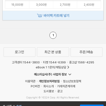
15,000원
3,000원
2,700원
2,400원
바이백 카트에 넣기
1
로그인
최근 본 상품
주문/배송
고객센터 1544-3800
티켓 1544-6399
중고샵 1566-4295
eBook 1:1문의/채팅상담
예스이십사(주) 사업자 정보
이용약관
개인정보처리방침
청소년보호정책
PC버전
회사소개
거래처관계자께
도서홍보
광고
Copyright © YES24 Corp. All Rights Reserved.
MATOM8