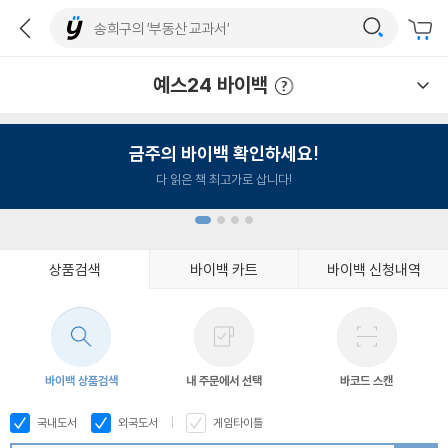
예스24 바이백
예스24 바이백 이용안내
금주의 바이백 확인하세요!
다 읽은 책 최고가로 삽니다!
상품검색
바이백 카트
바이백 신청내역
1
2
3
4
바이백 상품검색
내 주문에서 선택
바코드 스캔
국내도서
외국도서
게임타이틀