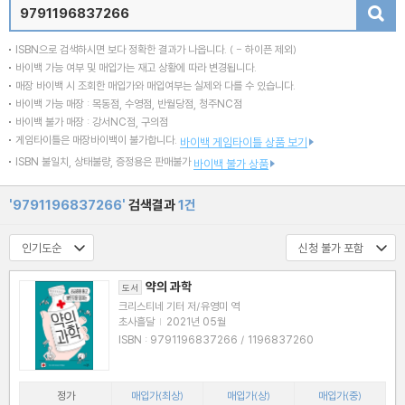
검색
ISBN으로 검색하시면 보다 정확한 결과가 나옵니다.
( - 하이픈 제외)
바이백 가능 여부 및 매입가는 재고 상황에 따라 변경됩니다.
매장 바이백 시 조회한 매입가와 매입여부는 실제와 다를 수 있습니다.
바이백 가능 매장 : 목동점, 수영점, 반월당점, 청주NC점
바이백 불가 매장 : 강서NC점, 구의점
게임타이틀은 매장바이백이 불가합니다.
바이백 게임타이틀 상품 보기
ISBN 불일치, 상태불량, 증정용은 판매불가
바이백 불가 상품
'9791196837266'
검색결과
1건
약의 과학
도서
크리스티네 기터 저/유영미 역
초사흘달
|
2021년 05월
ISBN : 9791196837266 / 1196837260
정가
매입가(최상)
매입가(상)
매입가(중)