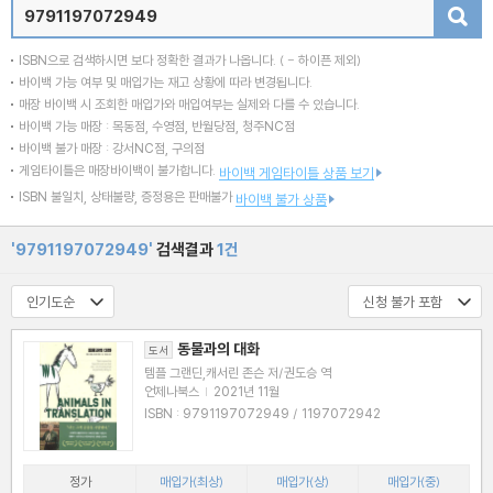
검색
ISBN으로 검색하시면 보다 정확한 결과가 나옵니다.
( - 하이픈 제외)
바이백 가능 여부 및 매입가는 재고 상황에 따라 변경됩니다.
매장 바이백 시 조회한 매입가와 매입여부는 실제와 다를 수 있습니다.
바이백 가능 매장 : 목동점, 수영점, 반월당점, 청주NC점
바이백 불가 매장 : 강서NC점, 구의점
게임타이틀은 매장바이백이 불가합니다.
바이백 게임타이틀 상품 보기
ISBN 불일치, 상태불량, 증정용은 판매불가
바이백 불가 상품
'9791197072949'
검색결과
1건
동물과의 대화
도서
템플 그랜딘,캐서린 존슨 저/권도승 역
언제나북스
|
2021년 11월
ISBN : 9791197072949 / 1197072942
정가
매입가(최상)
매입가(상)
매입가(중)