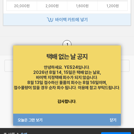
20,000원
2,000원
1,600원
1,200원
바이백 카트에 넣기
1
택배 없는 날 공지
로그인
최근 본 상품
주문/배송
안녕하세요. YES24입니다.
2026년 8월 14, 15일은 택배 없는 날로,
바이백 지정택배 회수가 되지 않습니다.
고객센터 1544-3800
티켓 1544-6399
중고샵 1566-4295
8월 13일 접수하신 물품의 회수는 8월 16일이며,
eBook 1:1문의/채팅상담
접수물량이 많을 경우 순차 회수 됩니다.
이용에 참고 부탁드립니다.
예스이십사(주) 사업자 정보
감사합니다.
이용약관
개인정보처리방침
청소년보호정책
PC버전
회사소개
거래처관계자께
도서홍보
광고
오늘은 그만 보기
닫기
Copyright © YES24 Corp. All Rights Reserved.
MATOM1