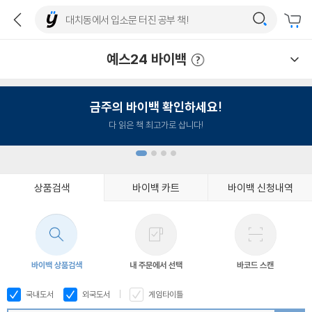
예스24 바이백
예스24 바이백 이용안내
금주의 바이백 확인하세요!
다 읽은 책 최고가로 삽니다!
상품검색
바이백 카트
바이백 신청내역
1
2
3
4
바이백 상품검색
내 주문에서 선택
바코드 스캔
국내도서
외국도서
게임타이틀