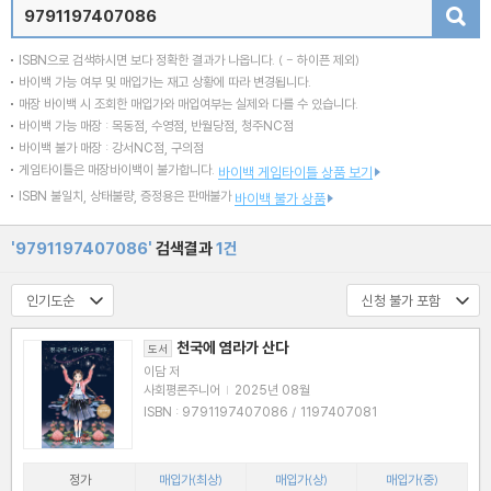
검색
ISBN으로 검색하시면 보다 정확한 결과가 나옵니다.
( - 하이픈 제외)
바이백 가능 여부 및 매입가는 재고 상황에 따라 변경됩니다.
매장 바이백 시 조회한 매입가와 매입여부는 실제와 다를 수 있습니다.
바이백 가능 매장 : 목동점, 수영점, 반월당점, 청주NC점
바이백 불가 매장 : 강서NC점, 구의점
게임타이틀은 매장바이백이 불가합니다.
바이백 게임타이틀 상품 보기
ISBN 불일치, 상태불량, 증정용은 판매불가
바이백 불가 상품
'9791197407086'
검색결과
1건
천국에 염라가 산다
도서
이담 저
사회평론주니어
|
2025년 08월
ISBN : 9791197407086 / 1197407081
정가
매입가(최상)
매입가(상)
매입가(중)