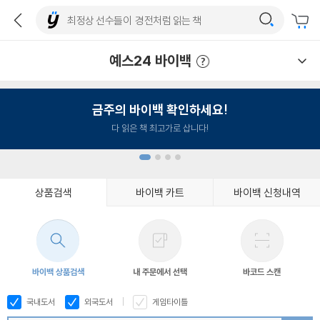
예스24 바이백
예스24 바이백 이용안내
금주의 바이백 확인하세요!
다 읽은 책 최고가로 삽니다!
상품검색
바이백 카트
바이백 신청내역
1
2
3
4
바이백 상품검색
내 주문에서 선택
바코드 스캔
국내도서
외국도서
게임타이틀