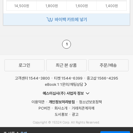
14,500원
1,800원
1,600원
1,400원
바이백 카트에 넣기
1
로그인
최근 본 상품
주문/배송
고객센터 1544-3800
티켓 1544-6399
중고샵 1566-4295
eBook 1:1문의/채팅상담
예스이십사(주) 사업자 정보
이용약관
개인정보처리방침
청소년보호정책
PC버전
회사소개
거래처관계자께
도서홍보
광고
Copyright © YES24 Corp. All Rights Reserved.
MATOM8