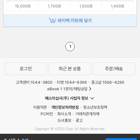
15,000원
1,700원
1,500원
1,400원
바이백 카트에 넣기
1
로그인
최근 본 상품
주문/배송
고객센터 1544-3800
티켓 1544-6399
중고샵 1566-4295
eBook 1:1문의/채팅상담
예스이십사(주) 사업자 정보
이용약관
개인정보처리방침
청소년보호정책
PC버전
회사소개
거래처관계자께
도서홍보
광고
Copyright © YES24 Corp. All Rights Reserved.
MATOM13