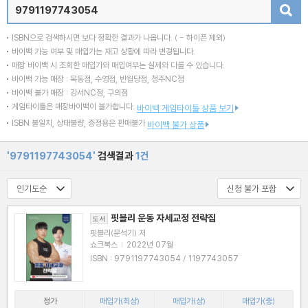
검색
ISBN으로 검색하시면 보다 정확한 결과가 나옵니다.
( - 하이픈 제외)
바이백 가능 여부 및 매입가는 재고 상황에 따라 변경됩니다.
매장 바이백 시 조회한 매입가와 매입여부는 실제와 다를 수 있습니다.
바이백 가능 매장 : 목동점, 수영점, 반월당점, 청주NC점
바이백 불가 매장 : 강서NC점, 구의점
게임타이틀은 매장바이백이 불가합니다.
바이백 게임타이틀 상품 보기
ISBN 불일치, 상태불량, 증정용은 판매불가
바이백 불가 상품
'9791197743054'
검색결과
1건
핏블리 운동 자세교정 전략집
도서
핏블리(문석기) 저
쇼크북스
|
2022년 07월
ISBN : 9791197743054 / 1197743057
정가
매입가(최상)
매입가(상)
매입가(중)