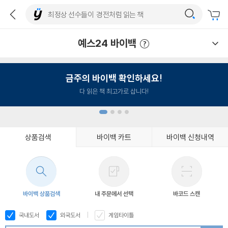
예스24 바이백
예스24 바이백 이용안내
금주의 바이백 확인하세요!
다 읽은 책 최고가로 삽니다!
상품검색
바이백 카트
바이백 신청내역
1
2
3
4
바이백 상품검색
내 주문에서 선택
바코드 스캔
국내도서
외국도서
게임타이틀