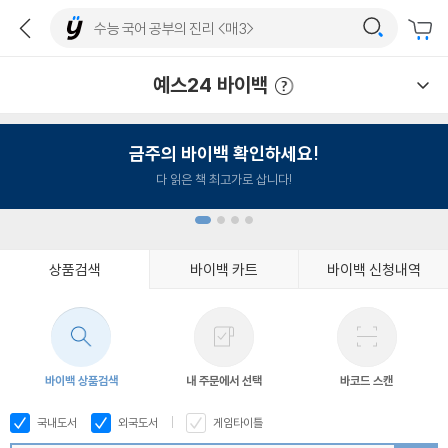
예스24 바이백
예스24 바이백 이용안내
금주의 바이백 확인하세요!
다 읽은 책 최고가로 삽니다!
상품검색
바이백 카트
바이백 신청내역
1
2
3
4
바이백 상품검색
내 주문에서 선택
바코드 스캔
국내도서
외국도서
게임타이틀