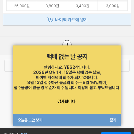
25,000원
3,800원
3,400원
3,000원
바이백 카트에 넣기
1
택배 없는 날 공지
로그인
최근 본 상품
주문/배송
안녕하세요. YES24입니다.
2026년 8월 14, 15일은 택배 없는 날로,
바이백 지정택배 회수가 되지 않습니다.
고객센터 1544-3800
티켓 1544-6399
중고샵 1566-4295
8월 13일 접수하신 물품의 회수는 8월 16일이며,
eBook 1:1문의/채팅상담
접수물량이 많을 경우 순차 회수 됩니다.
이용에 참고 부탁드립니다.
예스이십사(주) 사업자 정보
감사합니다.
이용약관
개인정보처리방침
청소년보호정책
PC버전
회사소개
거래처관계자께
도서홍보
광고
오늘은 그만 보기
닫기
Copyright © YES24 Corp. All Rights Reserved.
MATOM4