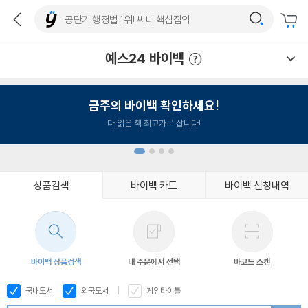
예스24 바이백
예스24 바이백 이용안내
금주의 바이백 확인하세요!
다 읽은 책 최고가로 삽니다!
상품검색
바이백 카트
바이백 신청내역
1
2
3
4
바이백 상품검색
내 주문에서 선택
바코드 스캔
국내도서
외국도서
게임타이틀