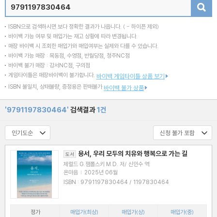
검색
ISBN으로 검색하시면 보다 정확한 결과가 나옵니다.
( - 하이픈 제외)
바이백 가능 여부 및 매입가는 재고 상황에 따라 변경됩니다.
매장 바이백 시 조회한 매입가와 매입여부는 실제와 다를 수 있습니다.
바이백 가능 매장 : 목동점, 수영점, 반월당점, 청주NC점
바이백 불가 매장 : 강서NC점, 구의점
게임타이틀은 매장바이백이 불가합니다.
바이백 게임타이틀 상품 보기
ISBN 불일치, 상태불량, 증정용은 판매불가
바이백 불가 상품
'9791197830464'
검색결과
1건
용서, 우리 모두의 치유와 행복으로 가는 길
도서
제럴드 G.잼폴스키 M.D. 저/ 신인수 역
온마음
|
2025년 06월
ISBN : 9791197830464 / 1197830464
정가
매입가(최상)
매입가(상)
매입가(중)