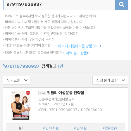
검색
ISBN으로 검색하시면 보다 정확한 결과가 나옵니다.
( - 하이픈 제외)
바이백 가능 여부 및 매입가는 재고 상황에 따라 변경됩니다.
매장 바이백 시 조회한 매입가와 매입여부는 실제와 다를 수 있습니다.
바이백 가능 매장 : 목동점, 수영점, 반월당점, 청주NC점
바이백 불가 매장 : 강서NC점, 구의점
게임타이틀은 매장바이백이 불가합니다.
바이백 게임타이틀 상품 보기
ISBN 불일치, 상태불량, 증정용은 판매불가
바이백 불가 상품
'9791197936937'
검색결과
1건
핏블리 여성운동 전략집
도서
핏블리(문석기),문나람 공저
쇼크북스
|
2022년 07월
ISBN : 9791197936937 / 1197936939
정가
매입가(최상)
매입가(상)
매입가(중)