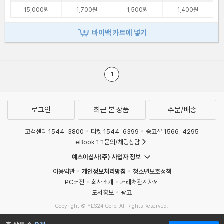
15,000원
1,700원
1,500원
1,400원
바이백 카트에 넣기
1
로그인
최근 본 상품
주문/배송
고객센터 1544-3800
티켓 1544-6399
중고샵 1566-4295
eBook 1:1문의/채팅상담
예스이십사(주) 사업자 정보
이용약관
개인정보처리방침
청소년보호정책
PC버전
회사소개
거래처관계자께
도서홍보
광고
Copyright © YES24 Corp. All Rights Reserved.
MATOM6