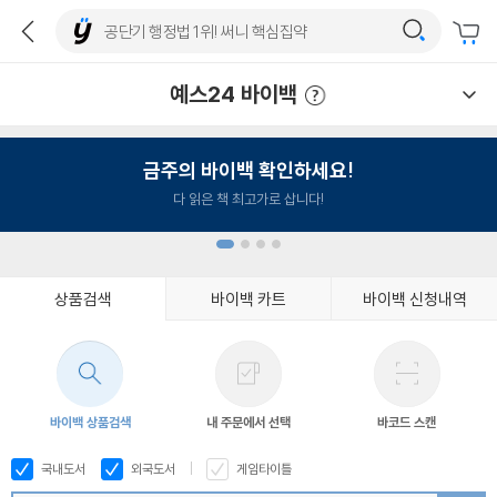
예스24 바이백
예스24 바이백 이용안내
금주의 바이백 확인하세요!
다 읽은 책 최고가로 삽니다!
상품검색
바이백 카트
바이백 신청내역
1
2
3
4
바이백 상품검색
내 주문에서 선택
바코드 스캔
국내도서
외국도서
게임타이틀