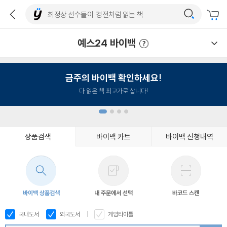
예스24 바이백
예스24 바이백 이용안내
금주의 바이백 확인하세요!
다 읽은 책 최고가로 삽니다!
상품검색
바이백 카트
바이백 신청내역
1
2
3
4
바이백 상품검색
내 주문에서 선택
바코드 스캔
국내도서
외국도서
게임타이틀