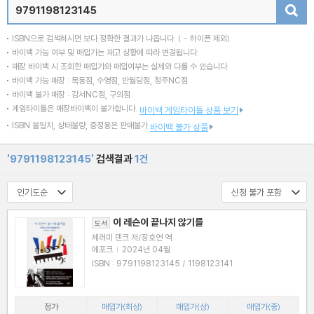
검색
ISBN으로 검색하시면 보다 정확한 결과가 나옵니다.
( - 하이픈 제외)
바이백 가능 여부 및 매입가는 재고 상황에 따라 변경됩니다.
매장 바이백 시 조회한 매입가와 매입여부는 실제와 다를 수 있습니다.
바이백 가능 매장 : 목동점, 수영점, 반월당점, 청주NC점
바이백 불가 매장 : 강서NC점, 구의점
게임타이틀은 매장바이백이 불가합니다.
바이백 게임타이틀 상품 보기
ISBN 불일치, 상태불량, 증정용은 판매불가
바이백 불가 상품
'9791198123145'
검색결과
1건
이 레슨이 끝나지 않기를
도서
제러미 덴크 저/장호연 역
에포크
|
2024년 04월
ISBN : 9791198123145 / 1198123141
정가
매입가(최상)
매입가(상)
매입가(중)