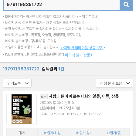
검색
ISBN으로 검색하시면 보다 정확한 결과가 나옵니다.
( - 하이픈 제외)
바이백 가능 여부 및 매입가는 재고 상황에 따라 변경됩니다.
매장 바이백 시 조회한 매입가와 매입여부는 실제와 다를 수 있습니다.
바이백 가능 매장 : 목동점, 수영점, 반월당점, 청주NC점
바이백 불가 매장 : 강서NC점, 구의점
게임타이틀은 매장바이백이 불가합니다.
바이백 게임타이틀 상품 보기
ISBN 불일치, 상태불량, 증정용은 판매불가
바이백 불가 상품
'9791198351722'
검색결과
1건
사람과 돈이 따르는 대화의 일류, 이류, 삼류
도서
기류 미노루 저/이현욱 역
산솔미디어
|
2025년 08월
ISBN : 9791198351722 / 1198351721
정가
매입가(최상)
매입가(상)
매입가(중)