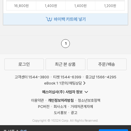
16,800원
1,400원
1,400원
1,200원
바이백 카트에 넣기
1
로그인
최근 본 상품
주문/배송
고객센터 1544-3800
티켓 1544-6399
중고샵 1566-4295
eBook 1:1문의/채팅상담
예스이십사(주) 사업자 정보
이용약관
개인정보처리방침
청소년보호정책
PC버전
회사소개
거래처관계자께
도서홍보
광고
Copyright © YES24 Corp. All Rights Reserved.
MATOM8