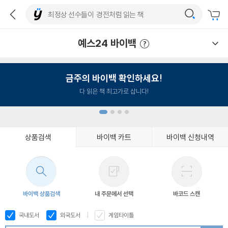
예스24 바이백
예스24 바이백 이용안내
금주의 바이백 확인하세요!
다 읽은 책 최고가로 삽니다!
상품검색
바이백 카트
바이백 신청내역
1
2
3
4
바이백 상품검색
내 주문에서 선택
바코드 스캔
국내도서
외국도서
게임타이틀