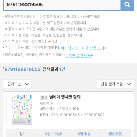
검색
ISBN으로 검색하시면 보다 정확한 결과가 나옵니다.
( - 하이픈 제외)
바이백 가능 여부 및 매입가는 재고 상황에 따라 변경됩니다.
매장 바이백 시 조회한 매입가와 매입여부는 실제와 다를 수 있습니다.
바이백 가능 매장 : 목동점, 수영점, 반월당점, 청주NC점
바이백 불가 매장 : 강서NC점, 구의점
게임타이틀은 매장바이백이 불가합니다.
바이백 게임타이틀 상품 보기
ISBN 불일치, 상태불량, 증정용은 판매불가
바이백 불가 상품
'9791198819505'
검색결과
1건
별에게 맹세코 잘돼
도서
이아롬 저
롤링스퀘어
|
2024년 10월
ISBN : 9791198819505 / 1198819502
정가
매입가(최상)
매입가(상)
매입가(중)