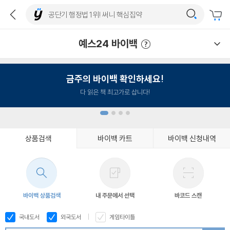
예스24 바이백
예스24 바이백 이용안내
금주의 바이백 확인하세요!
다 읽은 책 최고가로 삽니다!
상품검색
바이백 카트
바이백 신청내역
1
2
3
4
바이백 상품검색
내 주문에서 선택
바코드 스캔
국내도서
외국도서
게임타이틀