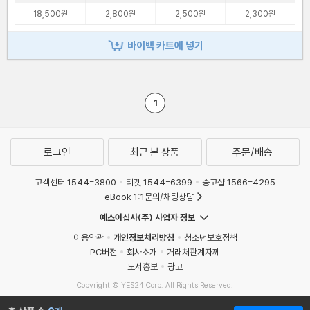
18,500원
2,800원
2,500원
2,300원
바이백 카트에 넣기
1
로그인
최근 본 상품
주문/배송
고객센터 1544-3800
티켓 1544-6399
중고샵 1566-4295
eBook 1:1문의/채팅상담
예스이십사(주) 사업자 정보
이용약관
개인정보처리방침
청소년보호정책
PC버전
회사소개
거래처관계자께
도서홍보
광고
Copyright © YES24 Corp. All Rights Reserved.
MATOM15