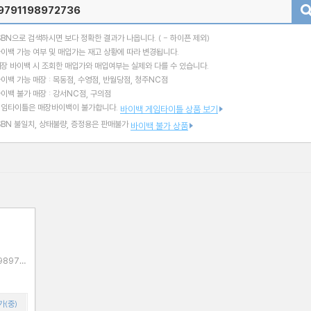
검색
SBN으로 검색하시면 보다 정확한 결과가 나옵니다.
( - 하이픈 제외)
이백 가능 여부 및 매입가는 재고 상황에 따라 변경됩니다.
장 바이백 시 조회한 매입가와 매입여부는 실제와 다를 수 있습니다.
이백 가능 매장 : 목동점, 수영점, 반월당점, 청주NC점
이백 불가 매장 : 강서NC점, 구의점
게임타이틀은 매장바이백이 불가합니다.
바이백 게임타이틀 상품 보기
SBN 불일치, 상태불량, 증정용은 판매불가
바이백 불가 상품
가(중)