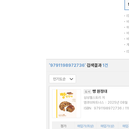
I
바
매
바
바
I
'9791198972736'
검색결과
1건
빵 원정대
도서
삼성웰스토리 저
엠큐브파트너스
|
2025년 08월
ISBN : 9791198972736 / 1198972
734
정가
매입가(최상)
매입가(상)
매입