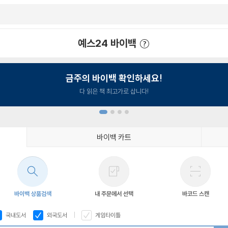
예스24 바이백
예스24 바이백 이용안내
금주의 바이백 확인하세요!
다 읽은 책 최고가로 삽니다!
바이백 카트
1
2
3
4
바이백 상품검색
내 주문에서 선택
바코드 스캔
국내도서
외국도서
게임타이틀