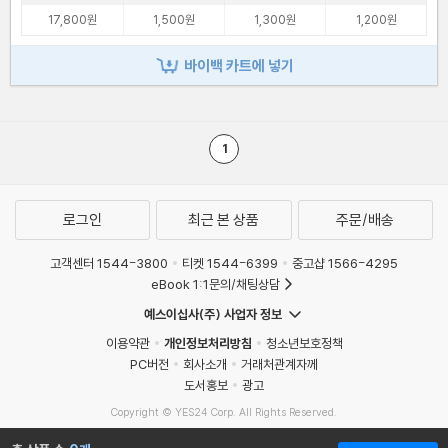
17,800원
1,500원
1,300원
1,200원
바이백 카트에 넣기
1
로그인
최근 본 상품
주문/배송
고객센터 1544-3800
티켓 1544-6399
중고샵 1566-4295
eBook 1:1문의/채팅상담
예스이십사(주) 사업자 정보
이용약관
개인정보처리방침
청소년보호정책
PC버전
회사소개
거래처관계자께
도서홍보
광고
Copyright © YES24 Corp. All Rights Reserved.
MATOM13