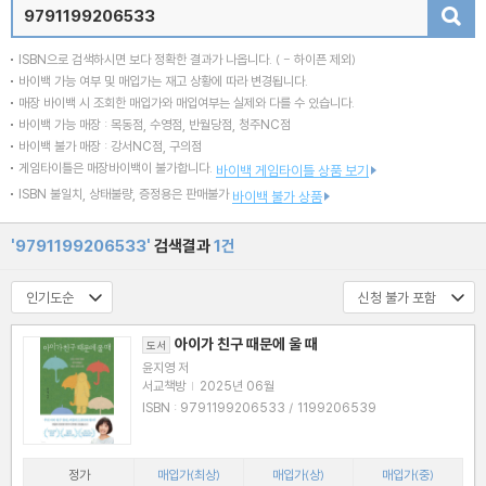
검색
ISBN으로 검색하시면 보다 정확한 결과가 나옵니다.
( - 하이픈 제외)
바이백 가능 여부 및 매입가는 재고 상황에 따라 변경됩니다.
매장 바이백 시 조회한 매입가와 매입여부는 실제와 다를 수 있습니다.
바이백 가능 매장 : 목동점, 수영점, 반월당점, 청주NC점
바이백 불가 매장 : 강서NC점, 구의점
게임타이틀은 매장바이백이 불가합니다.
바이백 게임타이틀 상품 보기
ISBN 불일치, 상태불량, 증정용은 판매불가
바이백 불가 상품
'9791199206533'
검색결과
1건
아이가 친구 때문에 울 때
도서
윤지영 저
서교책방
|
2025년 06월
ISBN : 9791199206533 / 1199206539
정가
매입가(최상)
매입가(상)
매입가(중)