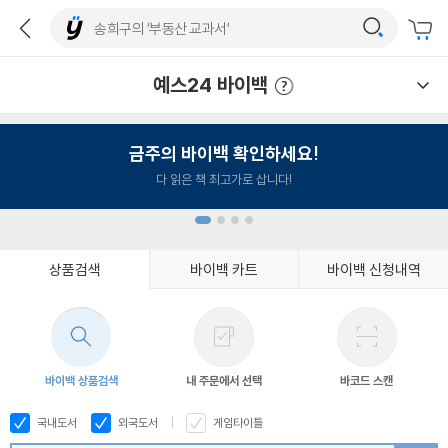
예스24 바이백
예스24 바이백 이용안내
금주의 바이백 확인하세요!
다 읽은 책 최고가로 삽니다!
상품검색
바이백 카트
바이백 신청내역
1
2
3
4
바이백 상품검색
내 주문에서 선택
바코드 스캔
국내도서
외국도서
게임타이틀