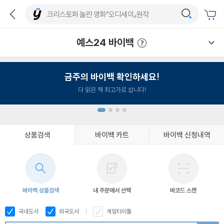
예스24 바이백
예스24 바이백 이용안내
금주의 바이백 확인하세요!
다 읽은 책 최고가로 삽니다!
상품검색
바이백 카트
바이백 신청내역
1
2
3
4
바이백 상품검색
내 주문에서 선택
바코드 스캔
국내도서
외국도서
게임타이틀