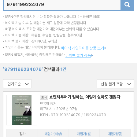
검색
ISBN으로 검색하시면 보다 정확한 결과가 나옵니다.
( - 하이픈 제외)
바이백 가능 여부 및 매입가는 재고 상황에 따라 변경됩니다.
매장 바이백 시 조회한 매입가와 매입여부는 실제와 다를 수 있습니다.
바이백 가능 매장 : 목동점, 수영점, 반월당점, 청주NC점
바이백 불가 매장 : 강서NC점, 구의점
게임타이틀은 매장바이백이 불가합니다.
바이백 게임타이틀 상품 보기
ISBN 불일치, 상태불량, 증정용은 판매불가
바이백 불가 상품
'9791199234079'
검색결과
1건
쇼펜하우어가 말하는, 이렇게 살아도 괜찮다
도서
민유하 등저
리프레시
|
2025년 07월
ISBN : 9791199234079 / 1199234079
정가
매입가(최상)
매입가(상)
매입가(중)