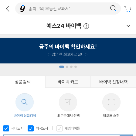
예스24 바이백
예스24 바이백 이용안내
금주의 바이백 확인하세요!
다 읽은 책 최고가로 삽니다!
상품검색
바이백 카트
바이백 신청내역
1
2
3
4
바이백 상품검색
내 주문에서 선택
바코드 스캔
국내도서
외국도서
게임타이틀