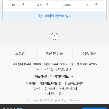
18,000원
3,600원
3,300원
2,900원
바이백 카트에 넣기
1
로그인
최근 본 상품
주문/배송
고객센터 1544-3800
티켓 1544-6399
중고샵 1566-4295
eBook 1:1문의/채팅상담
예스이십사(주) 사업자 정보
이용약관
개인정보처리방침
청소년보호정책
PC버전
회사소개
거래처관계자께
도서홍보
광고
Copyright © YES24 Corp. All Rights Reserved.
MATOM4