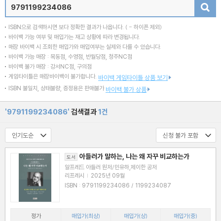
검색
ISBN으로 검색하시면 보다 정확한 결과가 나옵니다.
( - 하이픈 제외)
바이백 가능 여부 및 매입가는 재고 상황에 따라 변경됩니다.
매장 바이백 시 조회한 매입가와 매입여부는 실제와 다를 수 있습니다.
바이백 가능 매장 : 목동점, 수영점, 반월당점, 청주NC점
바이백 불가 매장 : 강서NC점, 구의점
게임타이틀은 매장바이백이 불가합니다.
바이백 게임타이틀 상품 보기
ISBN 불일치, 상태불량, 증정용은 판매불가
바이백 불가 상품
'9791199234086'
검색결과
1건
아들러가 말하는, 나는 왜 자꾸 비교하는가
도서
알프레드 아들러 원저/민유하,제이한 공저
리프레시
|
2025년 09월
ISBN : 9791199234086 / 1199234087
정가
매입가(최상)
매입가(상)
매입가(중)