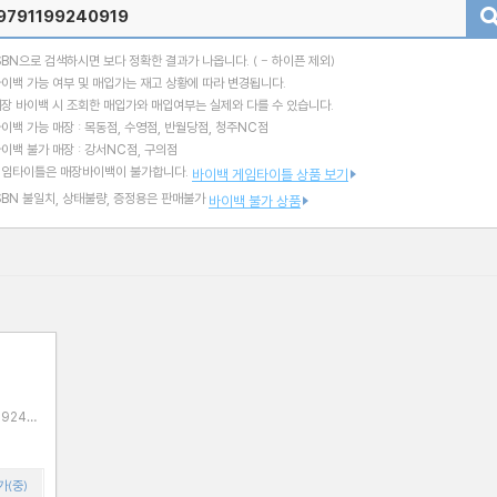
검색
SBN으로 검색하시면 보다 정확한 결과가 나옵니다.
( - 하이픈 제외)
이백 가능 여부 및 매입가는 재고 상황에 따라 변경됩니다.
장 바이백 시 조회한 매입가와 매입여부는 실제와 다를 수 있습니다.
이백 가능 매장 : 목동점, 수영점, 반월당점, 청주NC점
이백 불가 매장 : 강서NC점, 구의점
게임타이틀은 매장바이백이 불가합니다.
바이백 게임타이틀 상품 보기
SBN 불일치, 상태불량, 증정용은 판매불가
바이백 불가 상품
가(중)