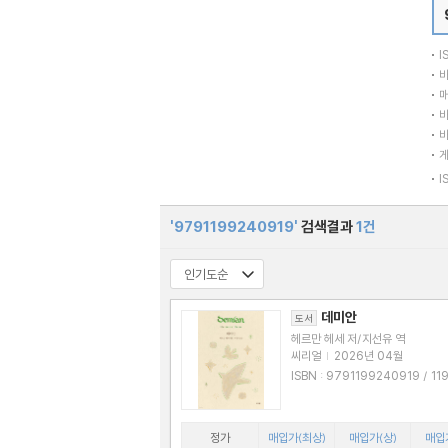
I
바
매
바
바
I
'9791199240919'
검색결과
1건
데미안
도서
헤르만 헤세 저/지선유 역
씨리얼
|
2026년 04월
ISBN : 9791199240919 / 1199240
915
정가
매입가(최상)
매입가(상)
매입