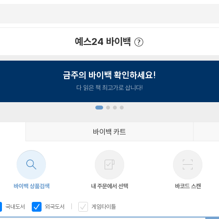
예스24 바이백
예스24 바이백 이용안내
금주의 바이백 확인하세요!
다 읽은 책 최고가로 삽니다!
바이백 카트
1
2
3
4
바이백 상품검색
내 주문에서 선택
바코드 스캔
국내도서
외국도서
게임타이틀