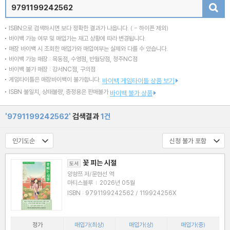
검색
ISBN으로 검색하시면 보다 정확한 결과가 나옵니다.
( - 하이픈 제외)
바이백 가능 여부 및 매입가는 재고 상황에 따라 변경됩니다.
매장 바이백 시 조회한 매입가와 매입여부는 실제와 다를 수 있습니다.
바이백 가능 매장 : 목동점, 수영점, 반월당점, 청주NC점
바이백 불가 매장 : 강서NC점, 구의점
게임타이틀은 매장바이백이 불가합니다.
바이백 게임타이틀 상품 보기
ISBN 불일치, 상태불량, 증정용은 판매불가
바이백 불가 상품
'9791199242562'
검색결과
1건
꽃 피는 시절
도서
양솽쯔 저/문현선 역
마티스블루
|
2026년 05월
ISBN : 9791199242562 / 119924256X
정가
매입가(최상)
매입가(상)
매입가(중)