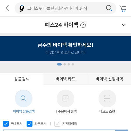
예스24 바이백
예스24 바이백 이용안내
금주의 바이백 확인하세요!
다 읽은 책 최고가로 삽니다!
상품검색
바이백 카트
바이백 신청내역
1
2
3
4
바이백 상품검색
내 주문에서 선택
바코드 스캔
국내도서
외국도서
게임타이틀