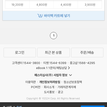
19,200원
4,800원
4,400원
3,900원
바이백 카트에 넣기
1
로그인
최근 본 상품
주문/배송
고객센터 1544-3800
티켓 1544-6399
중고샵 1566-4295
eBook 1:1문의/채팅상담
예스이십사(주) 사업자 정보
이용약관
개인정보처리방침
청소년보호정책
PC버전
회사소개
거래처관계자께
도서홍보
광고
Copyright © YES24 Corp. All Rights Reserved.
MATOM16